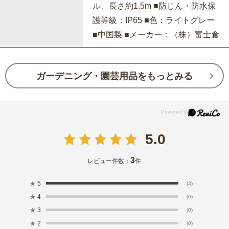
ル、長さ約1.5m ■防じん・防水保
護等級：IP65 ■色：ライトグレー
■中国製 ■メーカー：（株）富士倉
ガーデニング・園芸用品をもっとみる
5.0
3
レビュー件数：
件
★
5
(3)
★
4
(0)
★
3
(0)
★
2
(0)