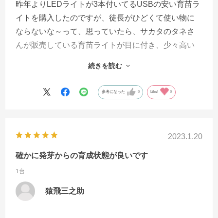
昨年よりLEDライトが3本付いてるUSBの安い育苗ラ
イトを購入したのですが、徒長がひどくて使い物に
ならないな～って、思っていたら、サカタのタネさ
んが販売している育苗ライトが目に付き、少々高い
なと思いながらも購入しました。
続きを読む
届いてすぐに、室内でミニ白菜とブロッコリーを種
から育苗しましたが全く徒長をしませんでした。
参考になった
0
Like!
0
やっと良い育苗ライトに出会ったと嬉しく思ってい
ます。
2023.1.20
確かに発芽からの育成状態が良いです
1台
猿飛三之助