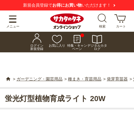
新規会員登録で
お得にお買い物
いただけます！
メニュー
検索
カート
ログイン
お気に入り
特集・キャン
デジタルカタ
新規登録
ペーン
ログ
>
ガーデニング・園芸用品
>
種まき・育苗用品
>
発芽育苗器
>
蛍光灯型植物育成ライト 20W