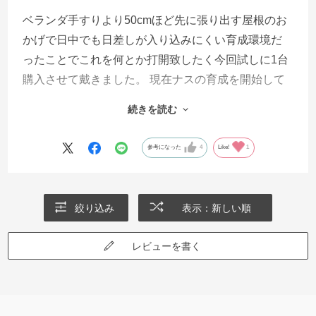
ベランダ手すりより50cmほど先に張り出す屋根のお
かげで日中でも日差しが入り込みにくい育成環境だ
ったことでこれを何とか打開致したく今回試しに1台
購入させて戴きました。 現在ナスの育成を開始して
おりますが、もの凄く良い状態で、これまで悩まさ
続きを読む
れていたヒョロッとした苗など1個もなく、非常に満
足しております。 これまで色々試行錯誤していまし
参考になった
4
Like!
1
たが、結局日射の問題が一番だったのだろうと思い
ますと手作りの育苗箱をまた改良しましてその時に
はまたこの製品を使わせて頂きたいと思います。
絞り込み
表示：新しい順
レビューを書く