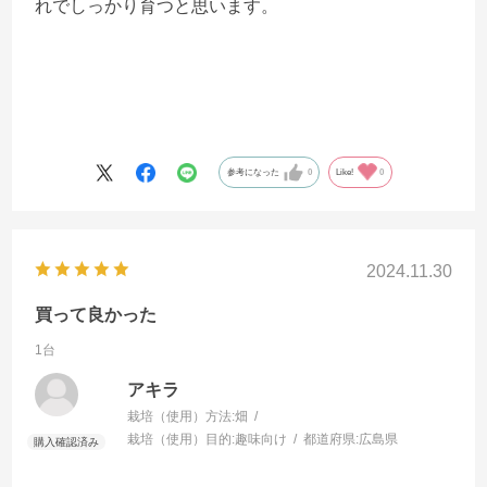
れでしっかり育つと思います。
参考になった
0
Like!
0
2024.11.30
買って良かった
1台
アキラ
栽培（使用）方法:
畑
栽培（使用）目的:
趣味向け
都道府県:
広島県