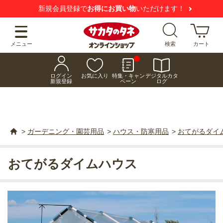
新規会員登録で
お得にお買い物
いただけます！
メニュー
検索
カート
ログイン
お気に入り
特集・キャン
デジタルカタ
新規登録
ペーン
ログ
>
ガーデニング・園芸用品
>
ハウス・防寒用品
>
おてがるダイ
おてがるダイムハウス