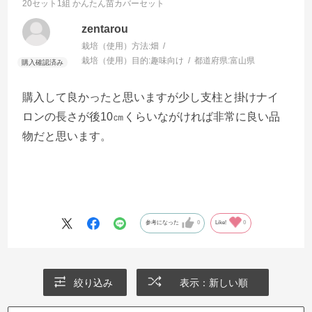
20セット1組
かんたん苗カバーセット
zentarou
栽培（使用）方法:
畑
栽培（使用）目的:
趣味向け
都道府県:
富山県
購入して良かったと思いますが少し支柱と掛けナイ
ロンの長さが後10㎝くらいながければ非常に良い品
物だと思います。
参考になった
0
Like!
0
絞り込み
表示：新しい順