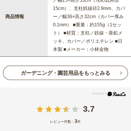
／幅25×高さ53cm（埋め込み部
15cm）、支柱鉄線径2.9mm、カバ
商品情報
ー／幅36×高さ32cm（カバー厚み
0.1mm） ■重量：約155g（1セッ
ト） ■材質：支柱／鉄線・亜鉛メ
ッキ、カバー／ポリエチレン ■日
本製 ■メーカー：小林金物
ガーデニング・園芸用品をもっとみる
3.7
3
レビュー件数：
件