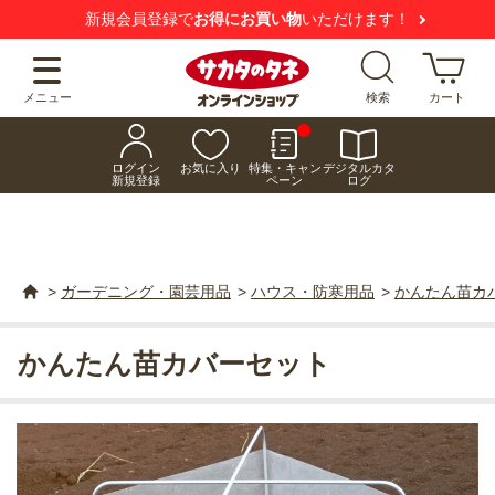
新規会員登録で
お得にお買い物
いただけます！
メニュー
検索
カート
ログイン
お気に入り
特集・キャン
デジタルカタ
新規登録
ペーン
ログ
>
ガーデニング・園芸用品
>
ハウス・防寒用品
>
かんたん苗カ
かんたん苗カバーセット