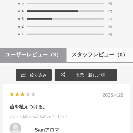
★
5
(0)
★
4
(2)
★
3
(1)
★
2
(0)
★
1
(0)
ユーザーレビュー
（3）
スタッフレビュー
（0）
絞り込み
表示：新しい順
2026.4.29
苗を植えつける。
5セット1組
かんたん苗カバーセット
Samアロマ