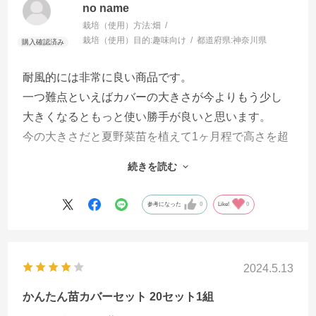
no name
栽培（使用）方法:
畑
栽培（使用）目的:
趣味向け
都道府県:
神奈川県
耐風的には非常に良い商品です。
一つ難点といえばカバーの大きさが今よりもう少し
大きくなるともっと使い勝手が良いと思います。
今の大きさだと夏野菜苗を植えて1ヶ月程で高さを超
えたり縦横いっぱいに葉が伸びて窮屈になります。
続きを読む
そこを改善するか大きさを2種類にするといいと思い
ます。
参考になった
0
Like!
0
2024.5.13
かんたん苗カバーセット 20セット1組