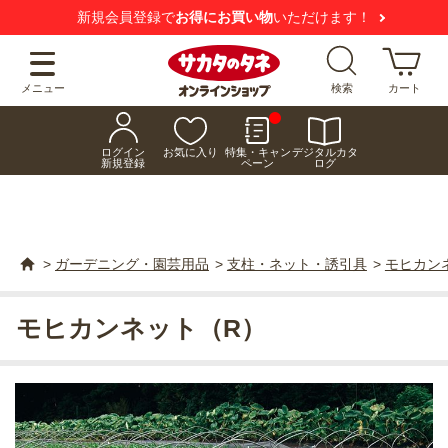
新規会員登録で
お得にお買い物
いただけます！
メニュー
検索
カート
ログイン
お気に入り
特集・キャン
デジタルカタ
新規登録
ペーン
ログ
>
ガーデニング・園芸用品
>
支柱・ネット・誘引具
>
モヒカン
モヒカンネット（R）