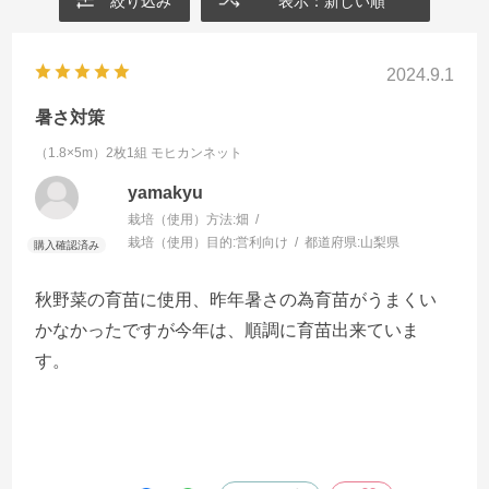
絞り込み
表示：新しい順
2024.9.1
暑さ対策
（1.8×5m）2枚1組
モヒカンネット
yamakyu
栽培（使用）方法:
畑
栽培（使用）目的:
営利向け
都道府県:
山梨県
秋野菜の育苗に使用、昨年暑さの為育苗がうまくい
かなかったですが今年は、順調に育苗出来ていま
す。