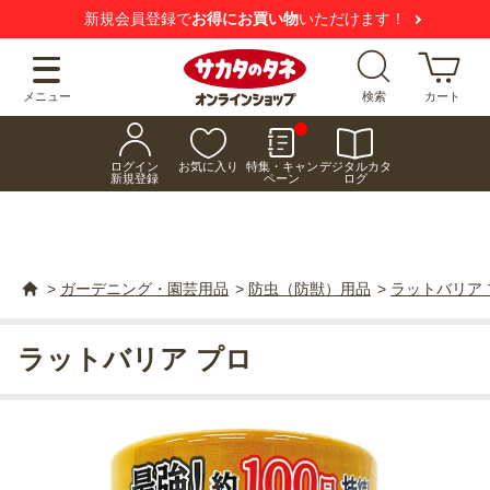
新規会員登録で
お得にお買い物
いただけます！
メニュー
検索
カート
ログイン
お気に入り
特集・キャン
デジタルカタ
新規登録
ペーン
ログ
>
ガーデニング・園芸用品
>
防虫（防獣）用品
>
ラットバリア 
ラットバリア プロ