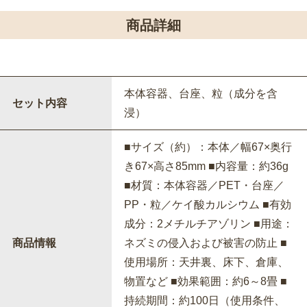
商品詳細
本体容器、台座、粒（成分を含
セット内容
浸）
■サイズ（約）：本体／幅67×奥行
き67×高さ85mm ■内容量：約36g
■材質：本体容器／PET・台座／
PP・粒／ケイ酸カルシウム ■有効
成分：2メチルチアゾリン ■用途：
商品情報
ネズミの侵入および被害の防止 ■
使用場所：天井裏、床下、倉庫、
物置など ■効果範囲：約6～8畳 ■
持続期間：約100日（使用条件、