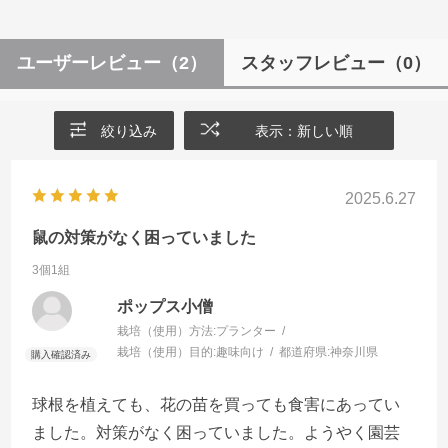
ユーザーレビュー
（2）
スタッフレビュー
（0）
絞り込み
表示：新しい順
2025.6.27
鼠の対策がなく困っていました
3個1組
ポップス小僧
栽培（使用）方法:
プランター
栽培（使用）目的:
趣味向け
都道府県:
神奈川県
球根を植えても、花の苗を買っても食害にあってい
ました。対策がなく困っていました。ようやく園芸