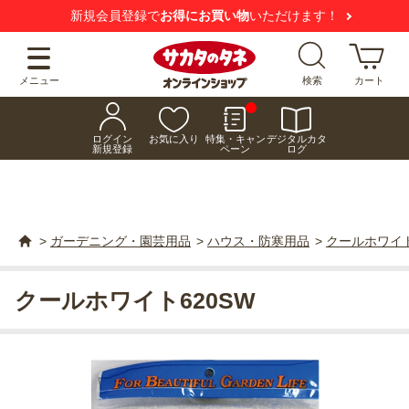
新規会員登録で
お得にお買い物
いただけます！
メニュー
検索
カート
ログイン
お気に入り
特集・キャン
デジタルカタ
新規登録
ペーン
ログ
>
ガーデニング・園芸用品
>
ハウス・防寒用品
>
クールホワイト
クールホワイト620SW