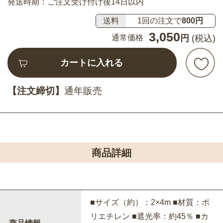
発送時期：ご注文受け付け後14日以内
送料
1回の注文で
800円
3,050
通常価格
円
(税込)
カートに入れる
【注文締切】
通年販売
商品詳細
■サイズ（約）：2×4m ■材質：ポ
リエチレン ■遮光率：約45％ ■カ