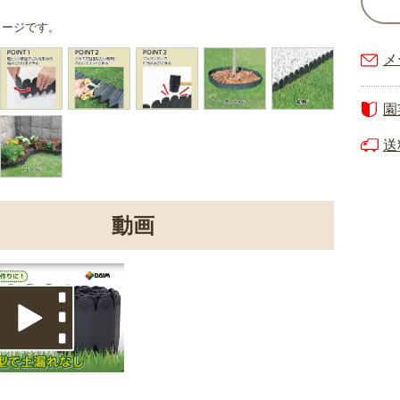
メージです。
メ
園
送
動画