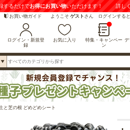
録するだけで
お得にお買い物
いただけます！
詳し
お買い物ガイド
ようこそ
ゲスト
さん ログインする
ログイン・新規登
お気に入り
特集・キャンペー
デ
録
ン
土と芝の根 どめどめシート