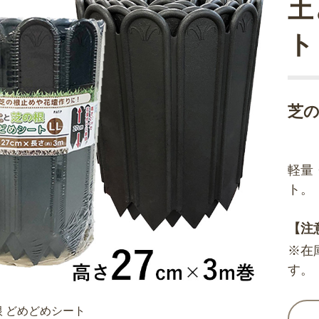
土
ト
芝
軽量
ト。
【注
※在
す。
 どめどめシート