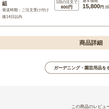
通常価格
1回の注文で
組
15,800
800円
円
(
発送時期：ご注文受け付け
後14日以内
商品詳細
ガーデニング・園芸用品を