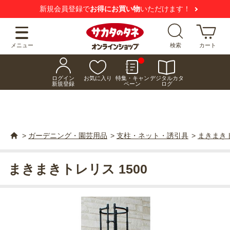
新規会員登録で
お得にお買い物
いただけます！
メニュー
検索
カート
ログイン
お気に入り
特集・キャン
デジタルカタ
新規登録
ペーン
ログ
>
ガーデニング・園芸用品
>
支柱・ネット・誘引具
>
まきまきト
まきまきトレリス 1500