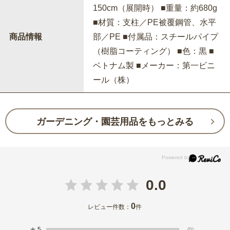
150cm（展開時） ■重量：約680g
■材質：支柱／PE被覆鋼管、水平
商品情報
部／PE ■付属品：スチールパイプ
（樹脂コーティング） ■色：黒 ■
ベトナム製 ■メーカー：第一ビニ
ール（株）
ガーデニング・園芸用品をもっとみる
0.0
0
レビュー件数：
件
★
5
(0)