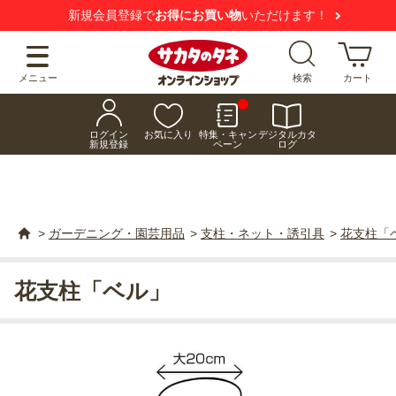
新規会員登録で
お得にお買い物
いただけます！
メニュー
検索
カート
ログイン
お気に入り
特集・キャン
デジタルカタ
新規登録
ペーン
ログ
>
ガーデニング・園芸用品
>
支柱・ネット・誘引具
>
花支柱「
花支柱「ベル」