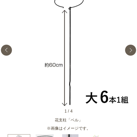
1
/
4
花支柱「ベル」
使
※画像はイメージです。