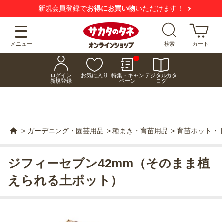
新規会員登録で
お得にお買い物
いただけます！
メニュー
検索
カート
ログイン
お気に入り
特集・キャン
デジタルカタ
新規登録
ペーン
ログ
>
ガーデニング・園芸用品
>
種まき・育苗用品
>
育苗ポット・
ジフィーセブン42mm（そのまま植
えられる土ポット）