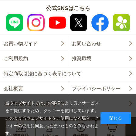
公式SNSはこちら
お買い物ガイド
お問い合わせ
ご利用規約
推奨環境
特定商取引法に基づく表示について
会社概要
プライバシーポリシー
当ウェブサイトでは、お客様により良いサービス
花と野菜のよくある質問FAQ
をご提供するため、クッキーを使用しています。
このまま当ウェブサイトをご使用になる場合、ク
閉じる
ッキーの使用に同意いただいたものとみなされま
す。
関連商品
レビュー
商品情報
購入