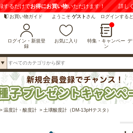
録するだけで
お得にお買い物
いただけます！
詳し
お買い物ガイド
ようこそ
ゲスト
さん ログインする
ログイン・新規登
お気に入り
特集・キャンペー
デ
録
ン
>
温度計・酸度計
>
土壌酸度計（DM-13pHテスタ）