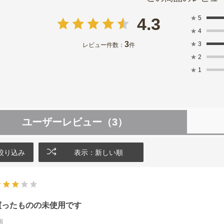
★
5
4.3
★
4
3
★
3
レビュー件数：
件
★
2
★
1
ユーザーレビュー
（3）
絞り込み
表示：新しい順
買ったものの未使用です
個