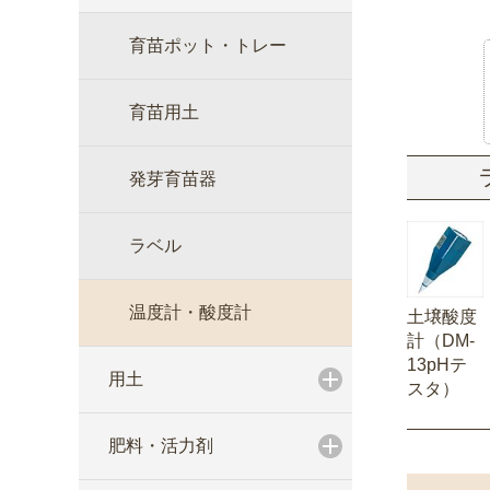
育苗ポット・トレー
育苗用土
発芽育苗器
ラベル
温度計・酸度計
土壌酸度
計（DM-
13pHテ
用土
スタ）
肥料・活力剤