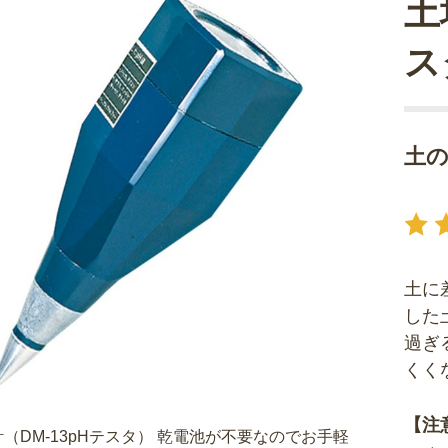
土
ス
土の
土に
した
過ぎ
くく
【注
（DM-13pHテスタ） 乾電池が不要なのでお手軽