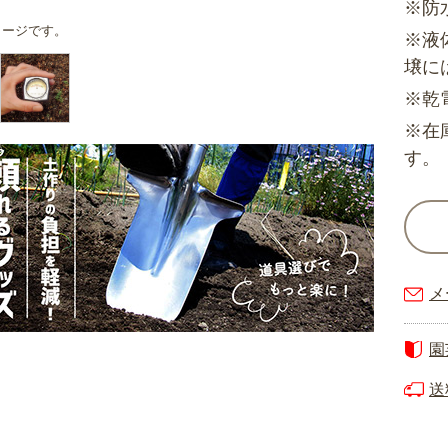
※防
メージです。
※液
壌に
※乾
※在
す。
メ
園
送