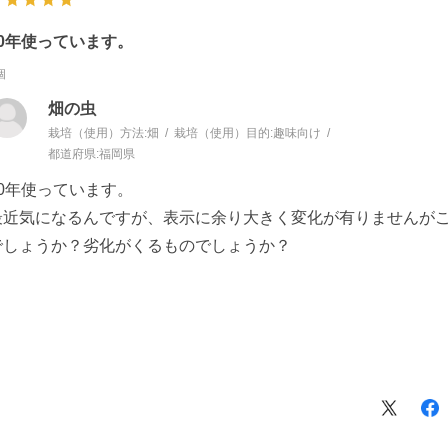
10年使っています。
個
畑の虫
栽培（使用）方法:
畑
栽培（使用）目的:
趣味向け
都道府県:
福岡県
10年使っています。
最近気になるんですが、表示に余り大きく変化が有りませんが
でしょうか？劣化がくるものでしょうか？