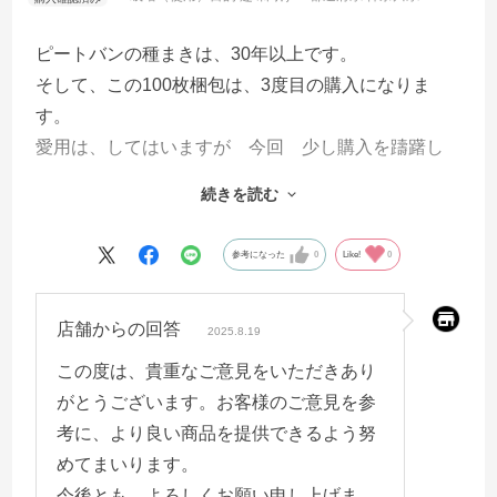
ピートバンの種まきは、30年以上です。
そして、この100枚梱包は、3度目の購入になりま
す。
愛用は、してはいますが 今回 少し購入を躊躇し
ました。と、言いますのは前回５年前に購入したロ
続きを読む
ットがピートの質があまりにも違ったからです。
ピートが硬くて 繊維が長くて使いづらかったので
参考になった
0
Like!
0
す。使い切ってから１年くらいは他の種蒔き方法
（セルとか）で、行いました。
店舗からの回答
でも、やはりピートバン方法が自分に合っているの
2025.8.19
で、思いっきり注文しました。
この度は、貴重なご意見をいただきあり
梱包をほどいて感嘆の声があがりました(^^)前のピー
がとうございます。お客様のご意見を参
トバンです٩(๑´3｀๑)۶
考に、より良い商品を提供できるよう努
まだ、使ってはいませんが、間違いないです。
めてまいります。
発芽時期は、いつも気温が過酷で年々難しくなって
今後とも、よろしくお願い申し上げま