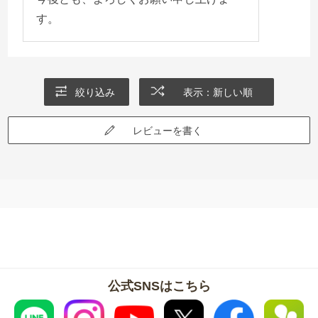
います。今夏は特に最低気温が20℃に下がるまで気
す。
長に待ちます。
絞り込み
表示：新しい順
レビューを書く
公式SNSはこちら