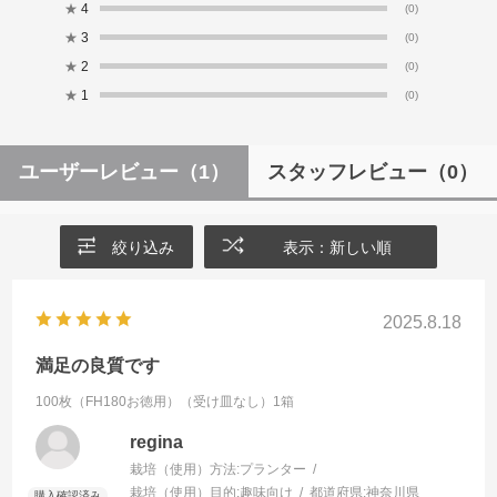
★
4
(0)
★
3
(0)
★
2
(0)
★
1
(0)
ユーザーレビュー
（1）
スタッフレビュー
（0）
絞り込み
表示：新しい順
2025.8.18
満足の良質です
100枚（FH180お徳用）（受け皿なし）1箱
regina
栽培（使用）方法:
プランター
栽培（使用）目的:
趣味向け
都道府県:
神奈川県