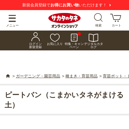
新規会員登録で
お得にお買い物
いただけます！
メニュー
検索
カート
ログイン
お気に入り
特集・キャン
デジタルカタ
新規登録
ペーン
ログ
>
ガーデニング・園芸用品
>
種まき・育苗用品
>
育苗ポット・
ピートバン（こまかいタネがまける
土）