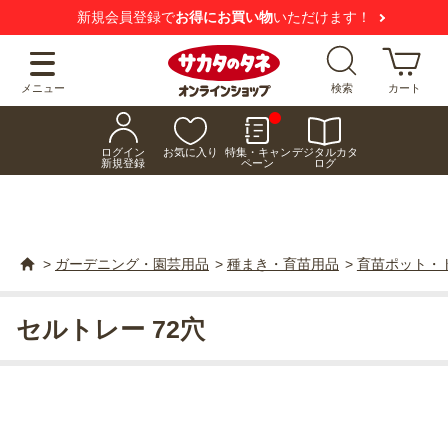
新規会員登録で
お得にお買い物
いただけます！
メニュー
検索
カート
ログイン
お気に入り
特集・キャン
デジタルカタ
新規登録
ペーン
ログ
>
ガーデニング・園芸用品
>
種まき・育苗用品
>
育苗ポット・
セルトレー 72穴