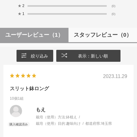
★
2
(0)
★
1
(0)
ユーザーレビュー
（1）
スタッフレビュー
（0）
絞り込み
表示：新しい順
2023.11.29
スリット鉢ロング
10個1組
もえ
栽培（使用）方法:
鉢植え
栽培（使用）目的:
趣味向け
都道府県:
埼玉県