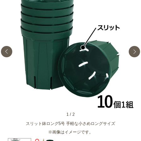
1
/
2
スリット鉢ロング5号 手軽な小さめロングサイズ
※画像はイメージです。