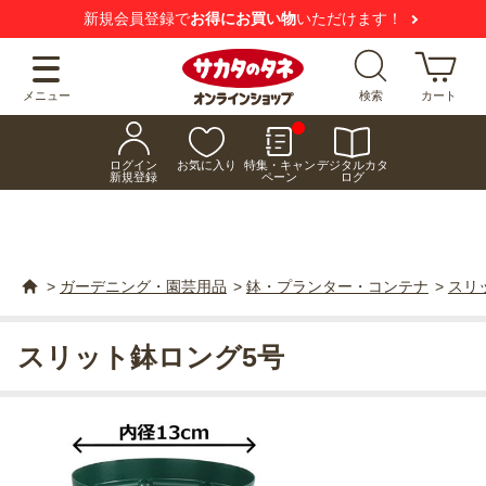
新規会員登録で
お得にお買い物
いただけます！
メニュー
検索
カート
ログイン
お気に入り
特集・キャン
デジタルカタ
新規登録
ペーン
ログ
>
ガーデニング・園芸用品
>
鉢・プランター・コンテナ
>
スリ
スリット鉢ロング5号