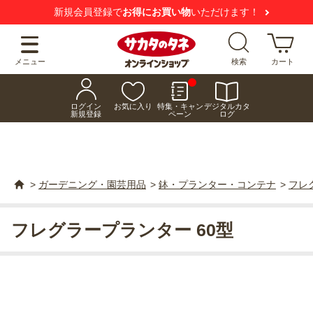
新規会員登録で
お得にお買い物
いただけます！
メニュー
検索
カート
ログイン
お気に入り
特集・キャン
デジタルカタ
新規登録
ペーン
ログ
>
ガーデニング・園芸用品
>
鉢・プランター・コンテナ
>
フレ
フレグラープランター 60型