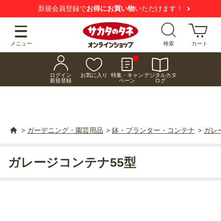
新規会員登録で
お得にお買い物
いただけます！
メニュー
検索
カート
ログイン
お気に入り
特集・キャン
デジタルカタ
新規登録
ペーン
ログ
>
ガーデニング・園芸用品
>
鉢・プランター・コンテナ
>
ガレ
ガレージコンテナ55型