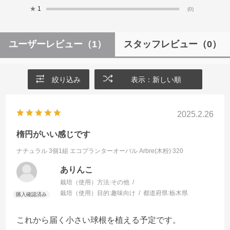
★
1
(0)
ユーザーレビュー
（1）
スタッフレビュー
（0）
絞り込み
表示：新しい順
2025.2.26
楕円がいい感じです
ナチュラル 3個1組
エコプランターオーバル Arbre(木粉) 320
ありんこ
栽培（使用）方法:
その他
栽培（使用）目的:
趣味向け
都道府県:
栃木県
これから届く小さい球根を植える予定です。