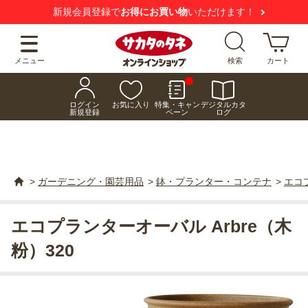
新規会員登録で
お得にお買い物
いただけます！
メニュー
検索
カート
ログイン
お気に入り
特集・キャン
デジタルカタ
新規登録
ペーン
ログ
>
ガーデニング・園芸用品
>
鉢・プランター・コンテナ
>
エコプ
エコプランターオーバル Arbre（木
粉）320