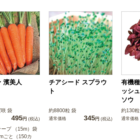
 濱美人
チアシード スプラウ
有機種
ト
ッシュ
ソウ
実咲 袋
約8800粒 袋
約130粒
495
345
通常価格
通常価格
円
(税込)
円
(税込)
ープ （15m）袋
cmごと（150カ