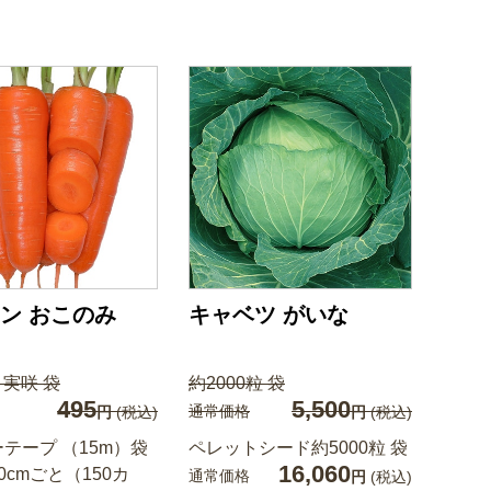
ン おこのみ
キャベツ がいな
 実咲 袋
約2000粒 袋
495
5,500
通常価格
円
(税込)
円
(税込)
テープ （15m）袋
ペレットシード約5000粒 袋
16,060
0cmごと（150カ
通常価格
円
(税込)