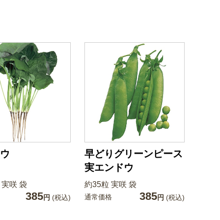
ウ
早どりグリーンピース
実エンドウ
 実咲 袋
約35粒 実咲 袋
385
385
通常価格
円
(税込)
円
(税込)