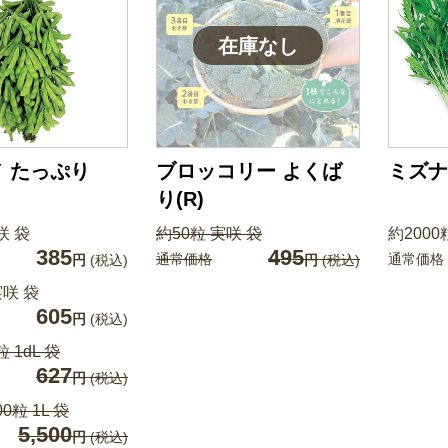
 たっぷり
ブロッコリー よくば
ミズナ
り(R)
咲 袋
約50粒 実咲 袋
約2000
385
495
通常価格
通常価格
円
(税込)
円
(税込)
実咲 袋
605
円
(税込)
粒 1dL 袋
627
円
(税込)
00粒 1L 袋
5,500
円
(税込)