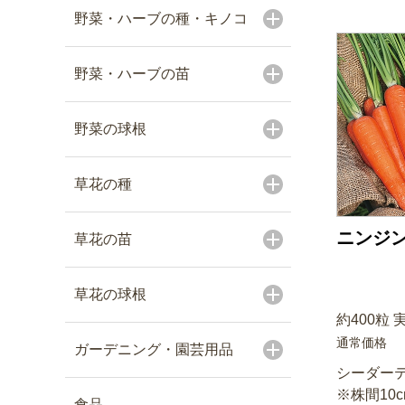
野菜・ハーブの種・キノコ
野菜・ハーブの苗
野菜の球根
草花の種
ニンジン
草花の苗
草花の球根
約400粒 
通常価格
ガーデニング・園芸用品
シーダーテ
※株間10
食品