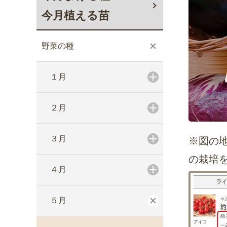
今月植える苗
野菜の種
１月
２月
３月
※図の
の栽培
４月
５月