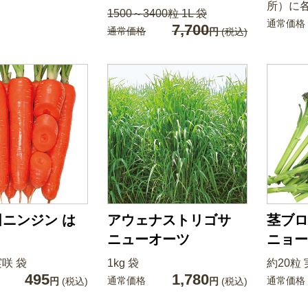
所）に
1500～3400粒 1L 袋
通常価格
7,700
通常価格
円
(税込)
ニンジン は
アウェナストリゴサ
茎ブロ
ニューオーツ
ニョー
実咲 袋
1kg 袋
約20粒 
495
1,780
通常価格
通常価格
円
(税込)
円
(税込)