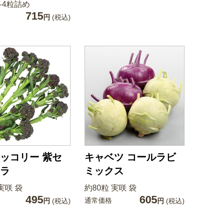
各4粒詰め
715
円
(税込)
ッコリー 紫セ
キャベツ コールラビ
ラ
ミックス
実咲 袋
約80粒 実咲 袋
495
605
通常価格
円
(税込)
円
(税込)