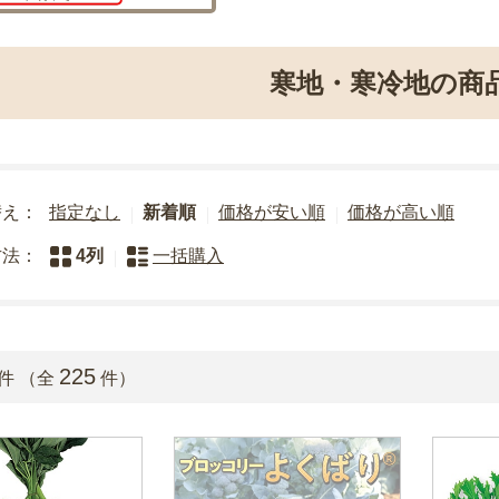
寒地・寒冷地の商
替え：
指定なし
新着順
価格が安い順
価格が高い順
方法：
4列
一括購入
225
件 （全
件）