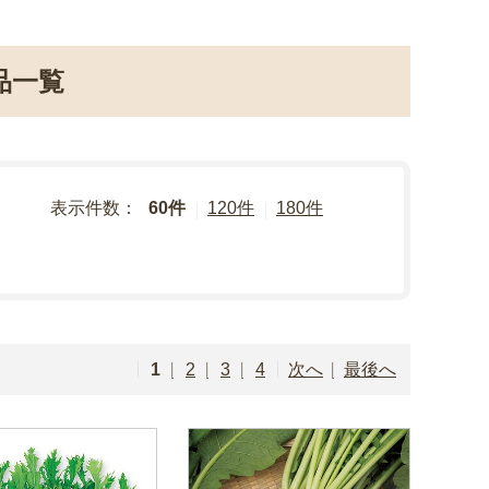
品一覧
表示件数：
60件
120件
180件
1
2
3
4
次へ
最後へ