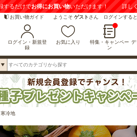
録するだけで
お得にお買い物
いただけます！
詳し
お買い物ガイド
ようこそ
ゲスト
さん ログインする
ログイン・新規登
お気に入り
特集・キャンペー
デ
録
ン
・寒冷地