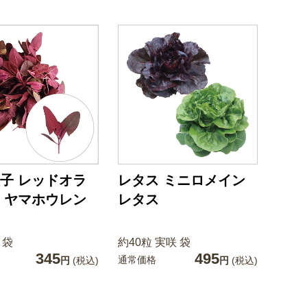
子 レッドオラ
レタス ミニロメイン
 ヤマホウレン
レタス
 袋
約40粒 実咲 袋
345
495
通常価格
円
(税込)
円
(税込)