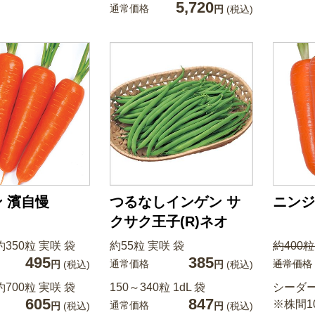
5,720
通常価格
円
(税込)
 濱自慢
つるなしインゲン サ
ニンジ
クサク王子(R)ネオ
350粒 実咲 袋
約55粒 実咲 袋
約400粒
495
385
通常価格
通常価格
円
(税込)
円
(税込)
700粒 実咲 袋
150～340粒 1dL 袋
シーダー
605
847
※株間1
通常価格
円
(税込)
円
(税込)