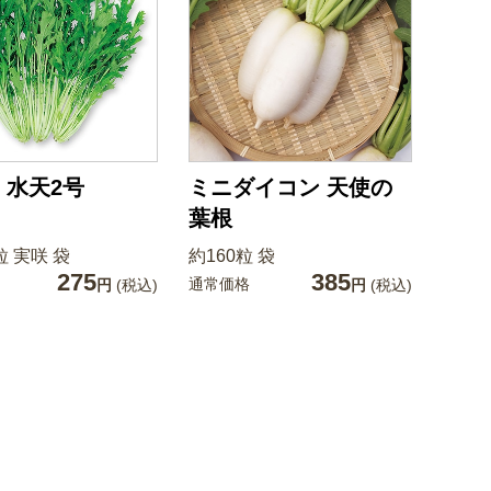
 水天2号
ミニダイコン 天使の
葉根
粒 実咲 袋
約160粒 袋
275
385
通常価格
円
(税込)
円
(税込)