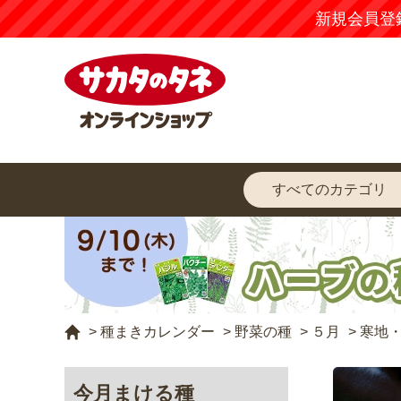
新規会員登
>
種まきカレンダー
>
野菜の種
>
５月
>
寒地
今月まける種