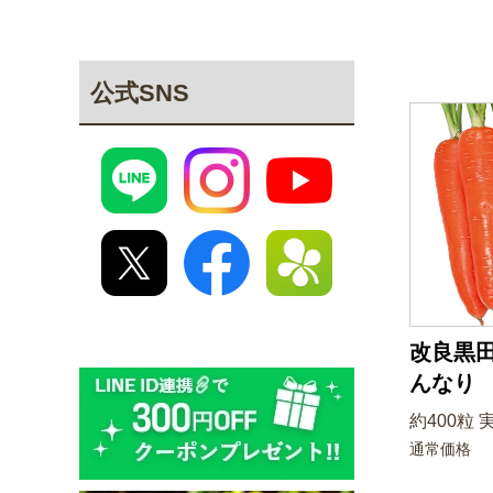
公式SNS
改良黒田
んなり
約400粒 
通常価格