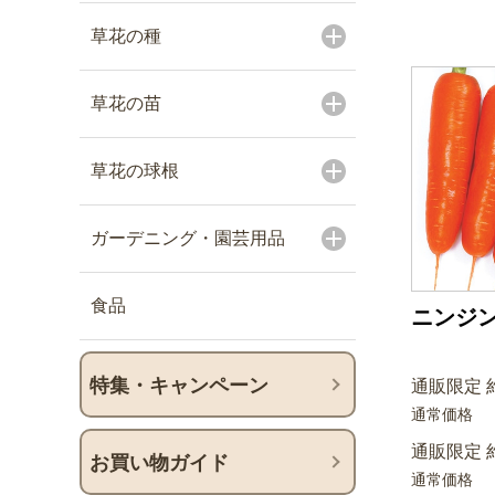
草花の種
草花の苗
草花の球根
ガーデニング・園芸用品
食品
ニンジン
特集・キャンペーン
通販限定 約
通常価格
通販限定 約
お買い物ガイド
通常価格