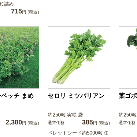
粒詰め
715
円
(税込)
ベッチ まめ
セロリ ミツバリアン
葉ゴボ
約250粒 実咲 袋
約250粒
2,380
385
通常価格
通常価格
円
(税込)
円
(税込)
ペレットシード約5000粒 缶