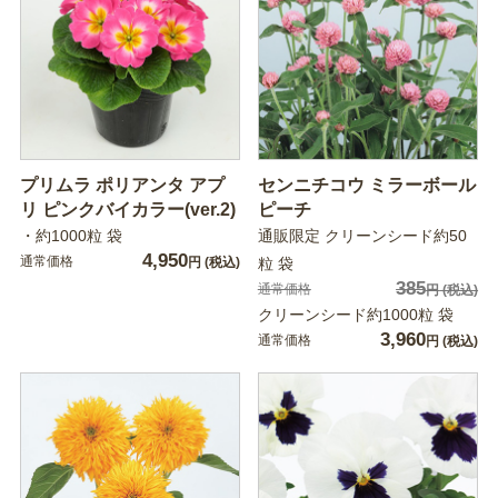
プリムラ ポリアンタ アプ
センニチコウ ミラーボール
リ ピンクバイカラー(ver.2)
ピーチ
・約1000粒 袋
通販限定 クリーンシード約50
4,950
通常価格
円
(税込)
粒 袋
385
通常価格
円
(税込)
クリーンシード約1000粒 袋
3,960
通常価格
円
(税込)