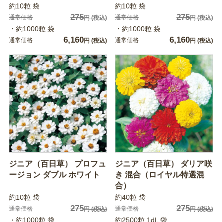
約10粒 袋
約10粒 袋
275
275
通常価格
通常価格
円
(税込)
円
(税込)
・約1000粒 袋
・約1000粒 袋
6,160
6,160
通常価格
通常価格
円
(税込)
円
(税込)
ジニア（百日草） プロフュ
ジニア（百日草） ダリア咲
ージョン ダブル ホワイト
き 混合（ロイヤル特選混
合）
約10粒 袋
約40粒 袋
275
275
通常価格
通常価格
円
(税込)
円
(税込)
・約1000粒 袋
約2500粒 1dL 袋