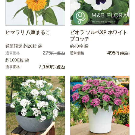
ヒマワリ 八重まるこ
ビオラ ソルベXP ホワイト
ブロッチ
通販限定 約20粒 袋
約40粒 袋
275
495
通常価格
通常価格
円
(税込)
円
(税込)
約1000粒 袋
7,150
通常価格
円
(税込)