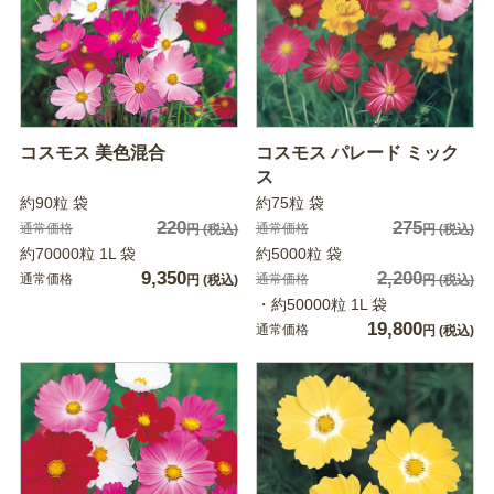
コスモス 美色混合
コスモス パレード ミック
ス
約90粒 袋
約75粒 袋
220
275
通常価格
通常価格
円
(税込)
円
(税込)
約70000粒 1L 袋
約5000粒 袋
9,350
2,200
通常価格
通常価格
円
(税込)
円
(税込)
・約50000粒 1L 袋
19,800
通常価格
円
(税込)