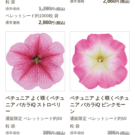
2,860
通常価格
粒 袋
円
(税込)
1,280
通常価格
円
(税込)
ペレットシード約1000粒 袋
2,860
通常価格
円
(税込)
ペチュニア よく咲くペチュ
ペチュニア よく咲くペチュ
ニア バカラiQ ストロベリ
ニア バカラiQ ピンクモー
ー
ン
通販限定 ペレットシード約50
通販限定 ペレットシード約50
粒 袋
粒 袋
385
385
通常価格
通常価格
円
(税込)
円
(税込)