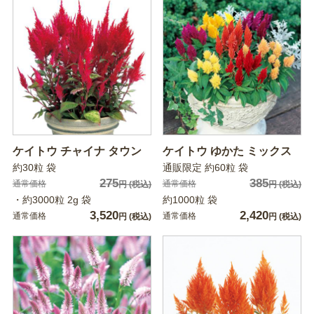
ケイトウ チャイナ タウン
ケイトウ ゆかた ミックス
約30粒 袋
通販限定 約60粒 袋
275
385
通常価格
通常価格
円
(税込)
円
(税込)
・約3000粒 2g 袋
約1000粒 袋
3,520
2,420
通常価格
通常価格
円
(税込)
円
(税込)