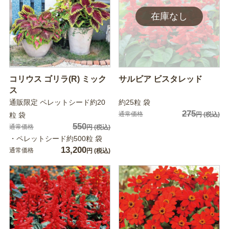
コリウス ゴリラ(R) ミック
サルビア ビスタレッド
ス
通販限定 ペレットシード約20
約25粒 袋
275
通常価格
粒 袋
円
(税込)
550
通常価格
円
(税込)
・ペレットシード約500粒 袋
13,200
通常価格
円
(税込)