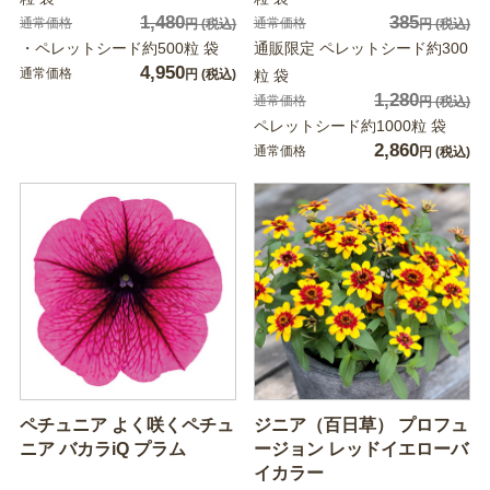
1,480
385
通常価格
通常価格
円
(税込)
円
(税込)
・ペレットシード約500粒 袋
通販限定 ペレットシード約300
4,950
通常価格
円
(税込)
粒 袋
1,280
通常価格
円
(税込)
ペレットシード約1000粒 袋
2,860
通常価格
円
(税込)
ペチュニア よく咲くペチュ
ジニア（百日草） プロフュ
ニア バカラiQ プラム
ージョン レッドイエローバ
イカラー