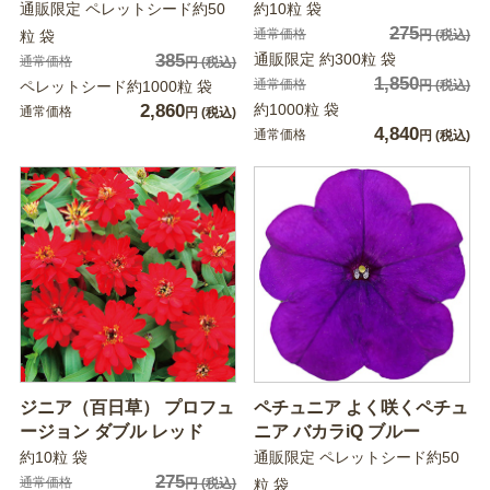
通販限定 ペレットシード約50
約10粒 袋
275
通常価格
粒 袋
円
(税込)
385
通販限定 約300粒 袋
通常価格
円
(税込)
1,850
通常価格
ペレットシード約1000粒 袋
円
(税込)
2,860
約1000粒 袋
通常価格
円
(税込)
4,840
通常価格
円
(税込)
ジニア（百日草） プロフュ
ペチュニア よく咲くペチュ
ージョン ダブル レッド
ニア バカラiQ ブルー
約10粒 袋
通販限定 ペレットシード約50
275
通常価格
円
(税込)
粒 袋