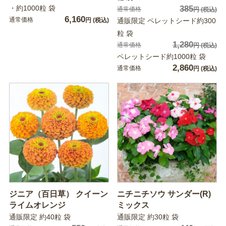
・約1000粒 袋
385
通常価格
円
(税込)
6,160
通常価格
円
(税込)
通販限定 ペレットシード約300
粒 袋
1,280
通常価格
円
(税込)
ペレットシード約1000粒 袋
2,860
通常価格
円
(税込)
ジニア（百日草） クイーン
ニチニチソウ サンダー(R)
ライムオレンジ
ミックス
通販限定 約40粒 袋
通販限定 約30粒 袋