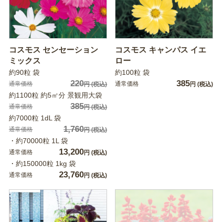
コスモス センセーション
コスモス キャンパス イエ
ミックス
ロー
約90粒 袋
約100粒 袋
220
385
通常価格
通常価格
円
(税込)
円
(税込)
約1100粒 約5㎡分 景観用大袋
385
通常価格
円
(税込)
約7000粒 1dL 袋
1,760
通常価格
円
(税込)
・約70000粒 1L 袋
13,200
通常価格
円
(税込)
・約150000粒 1kg 袋
23,760
通常価格
円
(税込)