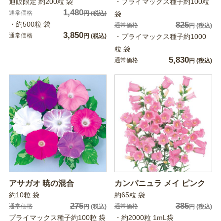
通販限定 約200粒 袋
・プライマックス種子約100粒
1,480
通常価格
円
(税込)
袋
・約500粒 袋
825
通常価格
円
(税込)
3,850
通常価格
円
(税込)
・プライマックス種子約1000
粒 袋
5,830
通常価格
円
(税込)
アサガオ 暁の混合
カンパニュラ メイ ピンク
約10粒 袋
約65粒 袋
275
385
通常価格
通常価格
円
(税込)
円
(税込)
プライマックス種子約100粒 袋
・約2000粒 1mL袋