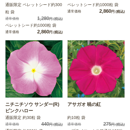
通販限定 ペレットシード約300
ペレットシード約1000粒 袋
2,860
通常価格
粒 袋
円
(税込)
1,280
通常価格
円
(税込)
ペレットシード約1000粒 袋
2,860
通常価格
円
(税込)
ニチニチソウ サンダー(R)
アサガオ 暁の紅
ピンクハロー
通販限定 約30粒 袋
約10粒 袋
440
275
通常価格
通常価格
円
(税込)
円
(税込)