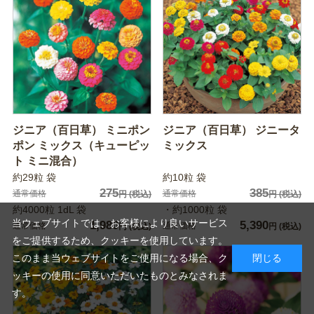
ジニア（百日草） ミニポン
ジニア（百日草） ジニータ
ポン ミックス（キューピッ
ミックス
ト ミニ混合）
約29粒 袋
約10粒 袋
275
385
通常価格
通常価格
円
(税込)
円
(税込)
約4000粒 1dL 袋
・約1000粒 袋
当ウェブサイトでは、お客様により良いサービス
1,980
5,390
通常価格
通常価格
円
(税込)
円
(税込)
をご提供するため、クッキーを使用しています。
このまま当ウェブサイトをご使用になる場合、ク
閉じる
ッキーの使用に同意いただいたものとみなされま
す。