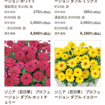
ージョン ホワイト
ージョン ダブル ミックス
通販限定 約10粒 袋
約15粒 袋
275
385
通常価格
通常価格
円
(税込)
円
(税込)
約300粒 袋
通販限定 約500粒 袋
1,850
3,850
通常価格
通常価格
円
(税込)
円
(税込)
・約1000粒 袋
約1000粒 袋
4,840
6,160
通常価格
通常価格
円
(税込)
円
(税込)
ジニア（百日草） プロフュ
ジニア（百日草） プロフュ
ージョン ダブル ホットチ
ージョン ダブル イエロー
ェリー