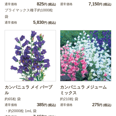
825
7,150
通常価格
通常価格
円
(税込)
円
(税込)
プライマックス種子約1000粒
袋
5,830
通常価格
円
(税込)
カンパニュラ メイ パープ
カンパニュラ メジューム
ル
ミックス
約65粒 袋
約210粒 袋
385
275
通常価格
通常価格
円
(税込)
円
(税込)
・約2000粒 1mL 袋