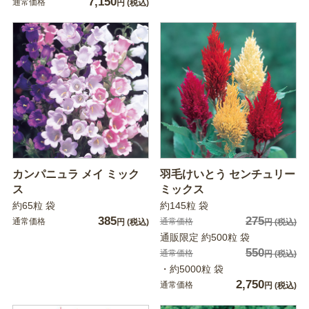
7,150
通常価格
円
(税込)
カンパニュラ メイ ミック
羽毛けいとう センチュリー
ス
ミックス
約65粒 袋
約145粒 袋
385
275
通常価格
通常価格
円
(税込)
円
(税込)
通販限定 約500粒 袋
550
通常価格
円
(税込)
・約5000粒 袋
2,750
通常価格
円
(税込)