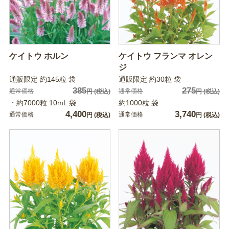
ケイトウ ホルン
ケイトウ フランマ オレン
ジ
通販限定 約145粒 袋
通販限定 約30粒 袋
385
275
通常価格
通常価格
円
(税込)
円
(税込)
・約7000粒 10mL 袋
約1000粒 袋
4,400
3,740
通常価格
通常価格
円
(税込)
円
(税込)