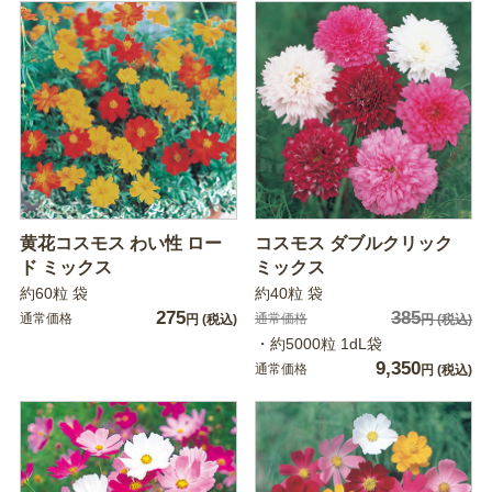
黄花コスモス わい性 ロー
コスモス ダブルクリック
ド ミックス
ミックス
約60粒 袋
約40粒 袋
275
385
通常価格
通常価格
円
(税込)
円
(税込)
・約5000粒 1dL袋
9,350
通常価格
円
(税込)