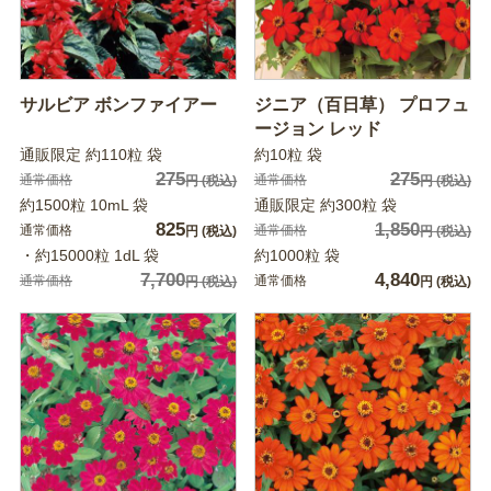
サルビア ボンファイアー
ジニア（百日草） プロフュ
ージョン レッド
通販限定 約110粒 袋
約10粒 袋
275
275
通常価格
通常価格
円
(税込)
円
(税込)
約1500粒 10mL 袋
通販限定 約300粒 袋
825
1,850
通常価格
通常価格
円
(税込)
円
(税込)
・約15000粒 1dL 袋
約1000粒 袋
7,700
4,840
通常価格
通常価格
円
(税込)
円
(税込)