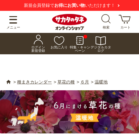
【注意喚起】
悪質な偽サイトにご注意ください
メニュー
検索
カート
ログイン
お気に入り
特集・キャン
デジタルカタ
新規登録
ペーン
ログ
>
種まきカレンダー
>
草花の種
>
６月
>
温暖地