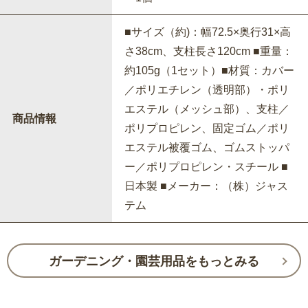
■サイズ（約)：幅72.5×奥行31×高
さ38cm、支柱長さ120cm ■重量：
約105g（1セット）■材質：カバー
／ポリエチレン（透明部）・ポリ
エステル（メッシュ部）、支柱／
商品情報
ポリプロピレン、固定ゴム／ポリ
エステル被覆ゴム、ゴムストッパ
ー／ポリプロピレン・スチール ■
日本製 ■メーカー：（株）ジャス
テム
ガーデニング・園芸用品をもっとみる