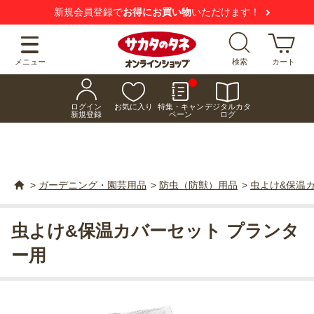
新規会員登録で
お得にお買い物
いただけます！
メニュー
検索
カート
ログイン
お気に入り
特集・キャン
デジタルカタ
新規登録
ペーン
ログ
>
ガーデニング・園芸用品
>
防虫（防獣）用品
>
虫よけ&保温
虫よけ&保温カバーセット プランタ
ー用