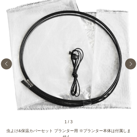
1
/
3
虫よけ&保温カバーセット プランター用 ※プランター本体は付属しま
せん。