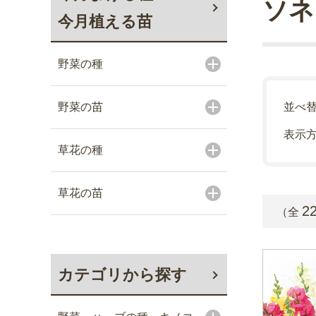
ソネ
今月植える苗
野菜の種
野菜の苗
並べ
表示
草花の種
草花の苗
2
（全
カテゴリから探す