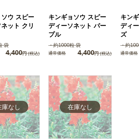
ソウ スピー
キンギョソウ スピー
キンギ
ネット クリ
ディーソネット パー
ディー
プル
ズ
粒 袋
・約1000粒 袋
・約100
4,400
4,400
通常価格
通常価格
円
(税込)
円
(税込)