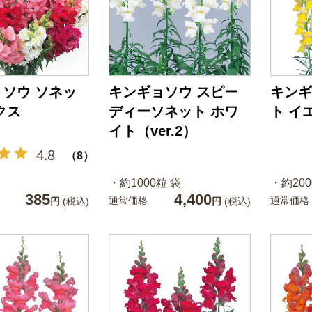
ソウ ソネッ
キンギョソウ スピー
キンギ
クス
ディーソネット ホワ
ト イ
イト（ver.2）
4.8
（8）
・約1000粒 袋
・約200
385
4,400
通常価格
通常価格
円
(税込)
円
(税込)