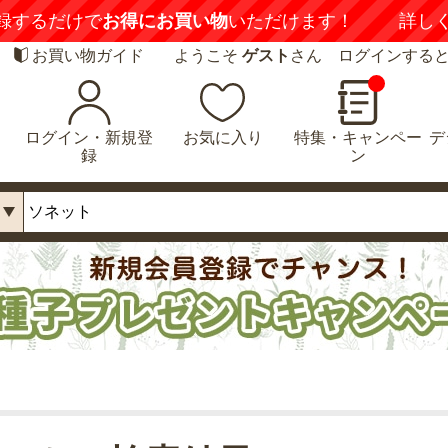
録するだけで
お得にお買い物
いただけます！
詳し
お買い物ガイド
ようこそ
ゲスト
さん ログインする
ログイン・新規登
お気に入り
特集・キャンペー
デ
録
ン