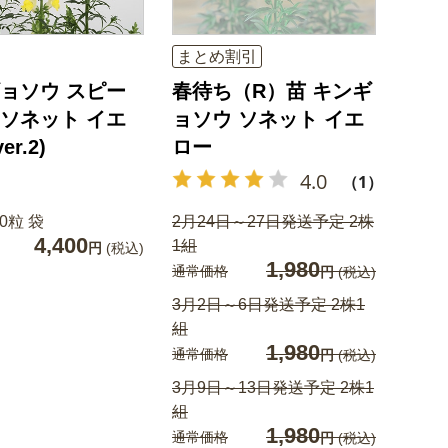
まとめ割引
ョソウ スピー
春待ち（R）苗 キンギ
ソネット イエ
ョソウ ソネット イエ
er.2)
ロー
4.0
（1）
0粒 袋
2月24日～27日発送予定 2株
4,400
1組
円
(税込)
1,980
通常価格
円
(税込)
3月2日～6日発送予定 2株1
組
1,980
通常価格
円
(税込)
3月9日～13日発送予定 2株1
組
1,980
通常価格
円
(税込)