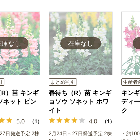
引
まとめ割引
生産者
R）苗 キンギ
春待ち（R）苗 キンギ
キンギ
ソネット ピン
ョソウ ソネット ホワ
ディー
イト
ク
5.0
4.0
（1）
（1）
27日発送予定 2株
2月24日～27日発送予定 2株
・約100