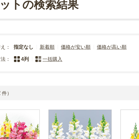
ットの検索結果
替え：
指定なし
新着順
価格が安い順
価格が高い順
方法：
4列
一括購入
2
件）