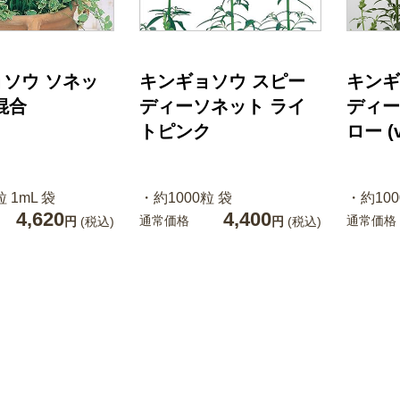
ソウ ソネッ
キンギョソウ スピー
キンギ
混合
ディーソネット ライ
ディー
トピンク
ロー (v
 1mL 袋
・約1000粒 袋
・約100
4,620
4,400
通常価格
通常価格
円
(税込)
円
(税込)