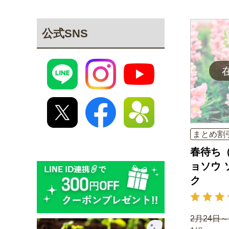
公式SNS
まとめ割
春待ち（
ョソウ 
ク
2月24日～