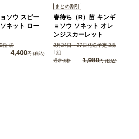
まとめ割引
ョソウ スピー
春待ち（R）苗 キンギ
ソネット ロー
ョソウ ソネット オレ
ンジスカーレット
0粒 袋
2月24日～27日発送予定 2株
4,400
1組
円
(税込)
1,980
通常価格
円
(税込)