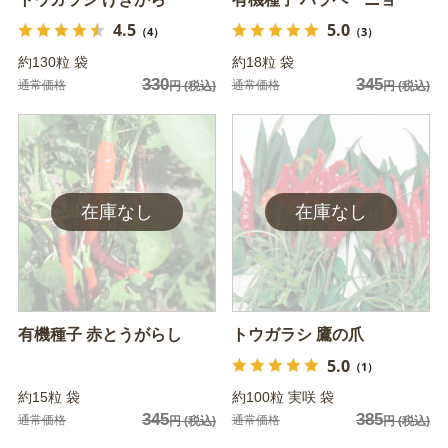
4.5
5.0
（4）
（3）
約130粒 袋
約18粒 袋
330
345
通常価格
通常価格
円
(税込)
円
(税込)
有機種子 赤とうがらし
トウガラシ 鷹の爪
5.0
（1）
約15粒 袋
約100粒 実咲 袋
345
385
通常価格
通常価格
円
(税込)
円
(税込)