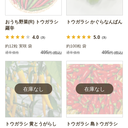
おうち野菜(R) トウガラシ
トウガラシ かぐらなんばん
羅辛
4.0
5.0
（3）
（3）
約12粒 実咲 袋
約100粒 袋
495
495
通常価格
通常価格
円
(税込)
円
(税込)
トウガラシ 黄とうがらし
トウガラシ 島トウガラシ