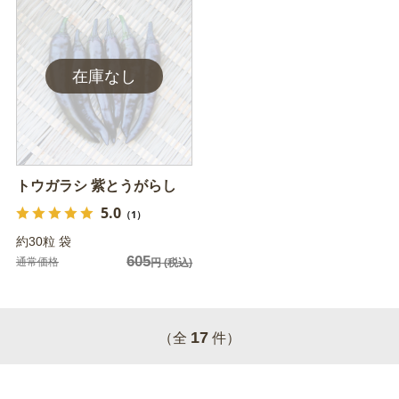
トウガラシ 紫とうがらし
5.0
（1）
約30粒 袋
605
通常価格
円
(税込)
17
（全
件）