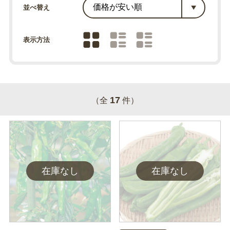
並べ替え
表示方法
17
（全
件）