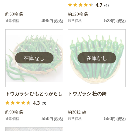
4.7
（6）
約50粒 袋
約120粒 袋
495
528
通常価格
通常価格
円
(税込)
円
(税込)
トウガラシ ひもとうがらし
トウガラシ 松の舞
4.3
（3）
約90粒 袋
約30粒 袋
550
550
通常価格
通常価格
円
(税込)
円
(税込)