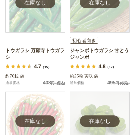
初心者向き
トウガラシ 万願寺トウガラ
ジャンボトウガラシ 甘とう
シ
ジャンボ
4.7
4.8
（15）
（12）
約70粒 袋
約25粒 実咲 袋
408
495
通常価格
通常価格
円
(税込)
円
(税込)