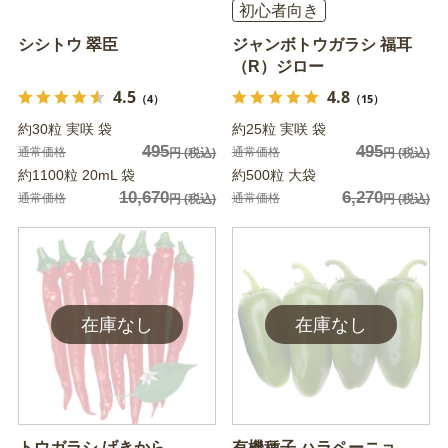
初心者向き
シシトウ 翠臣
ジャンボトウガラシ 福耳
（R）ジロー
4.5
4.8
（4）
（15）
約30粒 実咲 袋
約25粒 実咲 袋
495
495
通常価格
通常価格
円
(税込)
円
(税込)
約1100粒 20mL 袋
約500粒 大袋
10,670
6,270
通常価格
通常価格
円
(税込)
円
(税込)
トウガラシ げきから
有機種子 ハラペーニョ