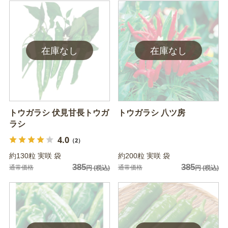
トウガラシ 伏見甘長トウガ
トウガラシ 八ツ房
ラシ
4.0
（2）
約130粒 実咲 袋
約200粒 実咲 袋
385
385
通常価格
通常価格
円
(税込)
円
(税込)