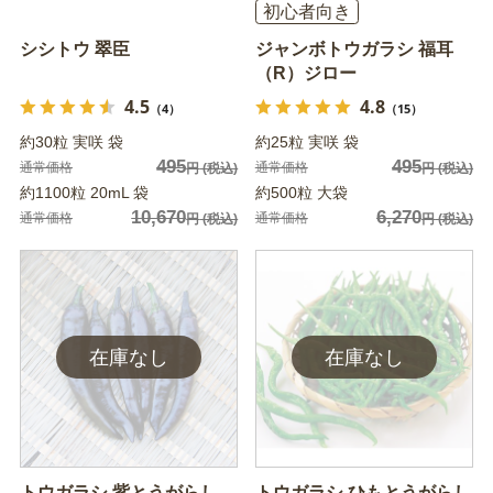
初心者向き
シシトウ 翠臣
ジャンボトウガラシ 福耳
（R）ジロー
4.5
4.8
（4）
（15）
約30粒 実咲 袋
約25粒 実咲 袋
495
495
通常価格
通常価格
円
(税込)
円
(税込)
約1100粒 20mL 袋
約500粒 大袋
10,670
6,270
通常価格
通常価格
円
(税込)
円
(税込)
トウガラシ 紫とうがらし
トウガラシ ひもとうがらし