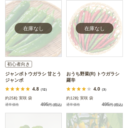
初心者向き
ジャンボトウガラシ 甘とう
おうち野菜(R) トウガラシ
ジャンボ
羅辛
4.8
4.0
（12）
（3）
約25粒 実咲 袋
約12粒 実咲 袋
495
495
通常価格
通常価格
円
(税込)
円
(税込)