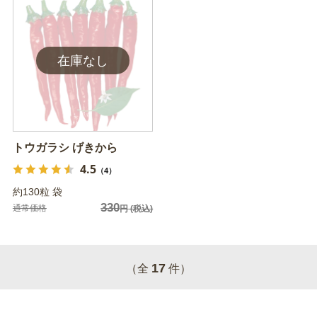
トウガラシ げきから
4.5
（4）
約130粒 袋
330
通常価格
円
(税込)
17
（全
件）