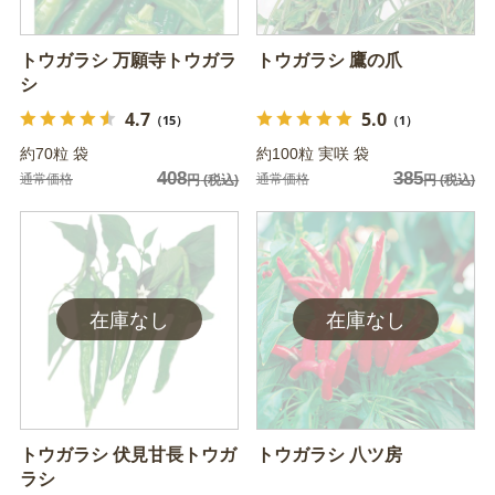
トウガラシ 万願寺トウガラ
トウガラシ 鷹の爪
シ
4.7
5.0
（15）
（1）
約70粒 袋
約100粒 実咲 袋
408
385
通常価格
通常価格
円
(税込)
円
(税込)
トウガラシ 伏見甘長トウガ
トウガラシ 八ツ房
ラシ