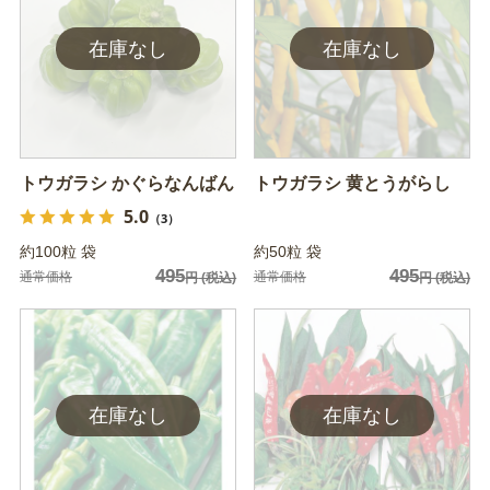
トウガラシ かぐらなんばん
トウガラシ 黄とうがらし
5.0
（3）
約100粒 袋
約50粒 袋
495
495
通常価格
通常価格
円
(税込)
円
(税込)