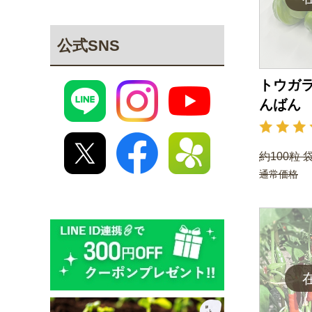
公式SNS
トウガラ
んばん
約100粒 
通常価格