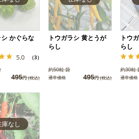
シ かぐらな
トウガラシ 黄とうが
トウガ
らし
らし
5.0
（3）
袋
約50粒 袋
約30粒 
495
495
通常価格
通常価格
円
(税込)
円
(税込)