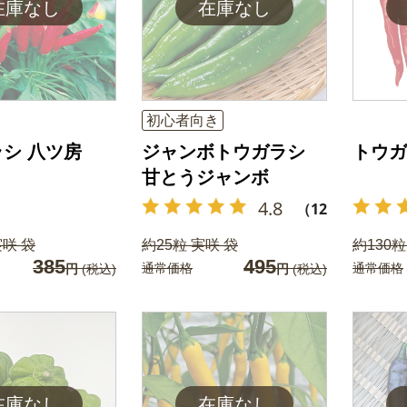
初心者向き
シ 八ツ房
ジャンボトウガラシ
トウガ
甘とうジャンボ
4.8
（12）
実咲 袋
約25粒 実咲 袋
約130粒
385
495
通常価格
通常価格
円
(税込)
円
(税込)