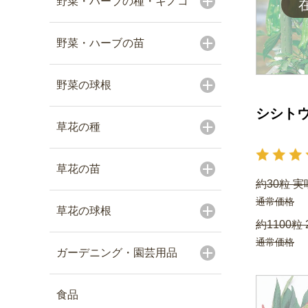
野菜・ハーブの種・キノコ
野菜・ハーブの苗
野菜の球根
シシトウ
草花の種
草花の苗
約30粒 実
通常価格
草花の球根
約1100粒 
通常価格
ガーデニング・園芸用品
食品