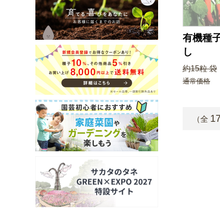
有機種子
し
約15粒 袋
通常価格
1
（全