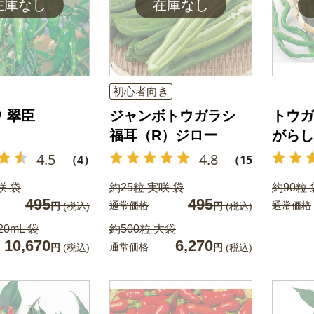
初心者向き
 翠臣
ジャンボトウガラシ
トウガ
福耳（R）ジロー
がらし
4.5
4.8
（4）
（15）
咲 袋
約25粒 実咲 袋
約90粒 
495
495
通常価格
通常価格
円
(税込)
円
(税込)
20mL 袋
約500粒 大袋
10,670
6,270
通常価格
円
(税込)
円
(税込)