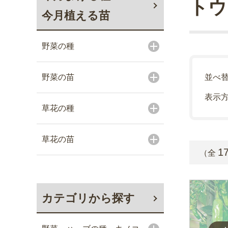
トウ
今月植える苗
野菜の種
野菜の苗
並べ
表示
草花の種
草花の苗
1
（全
カテゴリから探す