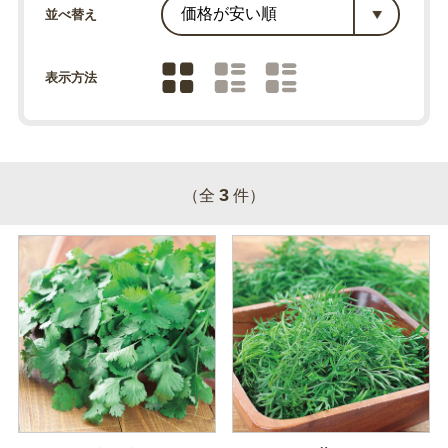
並べ替え
表示方法
3
（全
件）