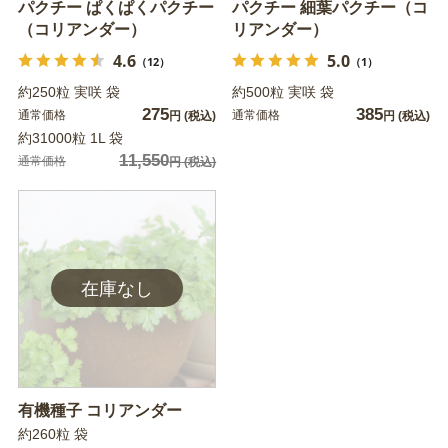
パクチー ぱくぱくパクチー
パクチー 細葉パクチー（コ
（コリアンダー）
リアンダー）
4.6
5.0
（12）
（1）
約250粒 実咲 袋
約500粒 実咲 袋
275
385
通常価格
通常価格
円
(税込)
円
(税込)
約31000粒 1L 袋
11,550
通常価格
円
(税込)
有機種子 コリアンダー
約260粒 袋