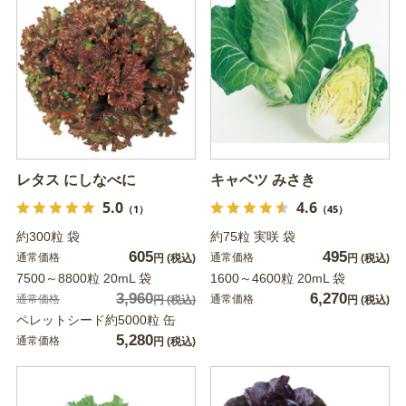
レタス にしなべに
キャベツ みさき
5.0
4.6
（1）
（45）
約300粒 袋
約75粒 実咲 袋
605
495
通常価格
通常価格
円
(税込)
円
(税込)
7500～8800粒 20mL 袋
1600～4600粒 20mL 袋
3,960
6,270
通常価格
通常価格
円
(税込)
円
(税込)
ペレットシード約5000粒 缶
5,280
通常価格
円
(税込)