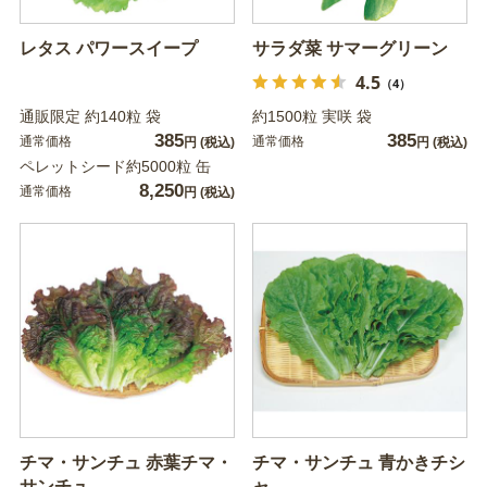
レタス パワースイープ
サラダ菜 サマーグリーン
4.5
（4）
通販限定 約140粒 袋
約1500粒 実咲 袋
385
385
通常価格
通常価格
円
(税込)
円
(税込)
ペレットシード約5000粒 缶
8,250
通常価格
円
(税込)
チマ・サンチュ 赤葉チマ・
チマ・サンチュ 青かきチシ
サンチュ
ャ