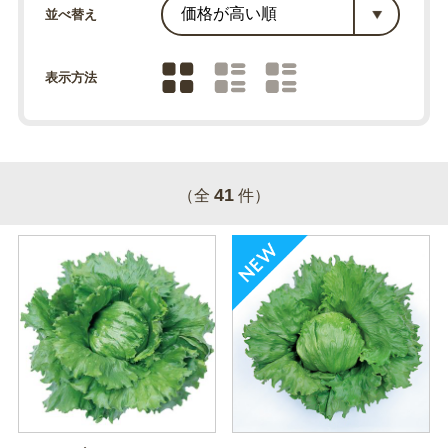
並べ替え
表示方法
41
（全
件）