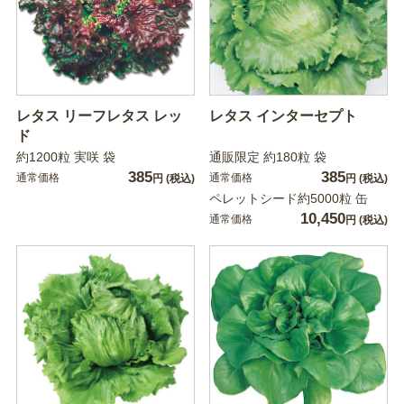
レタス リーフレタス レッ
レタス インターセプト
ド
約1200粒 実咲 袋
通販限定 約180粒 袋
385
385
通常価格
通常価格
円
(税込)
円
(税込)
ペレットシード約5000粒 缶
10,450
通常価格
円
(税込)