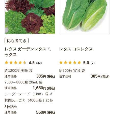
初心者向き
レタス ガーデンレタス ミ
レタス コスレタス
ックス
4.5
5.0
（32）
（7）
約1200粒 実咲 袋
約600粒 実咲 袋
385
385
通常価格
通常価格
円
(税込)
円
(税込)
7500～8800粒 20mL 袋
1,650
通常価格
円
(税込)
シーダーテープ （18m）袋 ※
株間5cmごと（400カ所）に各
3粒詰め
550
通常価格
円
(税込)