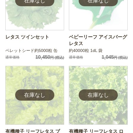
レタス ツインセット
ベビーリーフ アイスバーグ
レタス
ペレットシード約5000粒 缶
約40000粒 1dL 袋
10,450
1,045
通常価格
通常価格
円
(税込)
円
(税込)
有機種子 リーフレタス ブ
有機種子 リーフレタス ロ