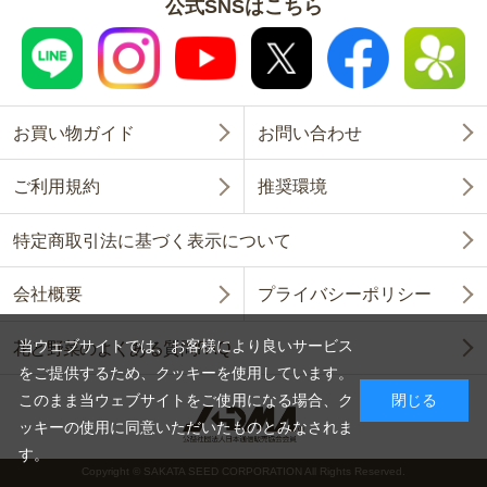
公式SNSはこちら
お買い物ガイド
お問い合わせ
ご利用規約
推奨環境
特定商取引法に基づく表示について
会社概要
プライバシーポリシー
当ウェブサイトでは、お客様により良いサービス
花と野菜のよくある質問FAQ
をご提供するため、クッキーを使用しています。
このまま当ウェブサイトをご使用になる場合、ク
閉じる
ッキーの使用に同意いただいたものとみなされま
す。
Copyright © SAKATA SEED CORPORATION All Rights Reserved.