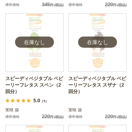
345
220
通常価格
通常価格
円
(税込)
円
(税込)
スピーディベジタブル ベビ
スピーディベジタブル ベビ
ーリーフレタス スベン（2
ーリーフレタス スザナ（2
回分）
回分）
5.0
（1）
実咲 袋
実咲 袋
220
220
通常価格
通常価格
円
(税込)
円
(税込)