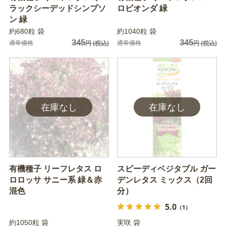
ラックシーデッドシンプソ
ロビオンダ 緑
ン 緑
約680粒 袋
約1040粒 袋
345
345
通常価格
通常価格
円
(税込)
円
(税込)
有機種子 リーフレタス ロ
スピーディベジタブル ガー
ロロッサ サニー系 緑＆赤
デンレタス ミックス（2回
混色
分）
5.0
（1）
約1050粒 袋
実咲 袋