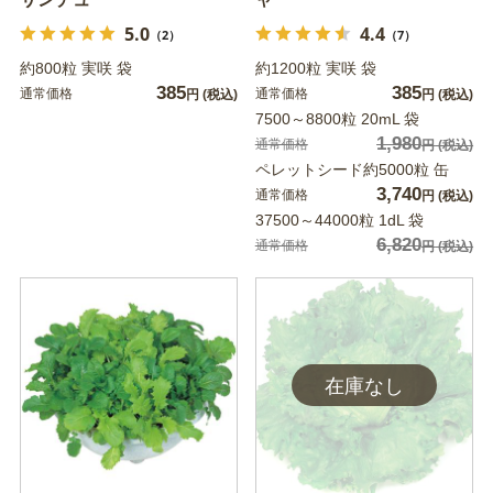
5.0
4.4
（2）
（7）
約800粒 実咲 袋
約1200粒 実咲 袋
385
385
通常価格
通常価格
円
(税込)
円
(税込)
7500～8800粒 20mL 袋
1,980
通常価格
円
(税込)
ペレットシード約5000粒 缶
3,740
通常価格
円
(税込)
37500～44000粒 1dL 袋
6,820
通常価格
円
(税込)