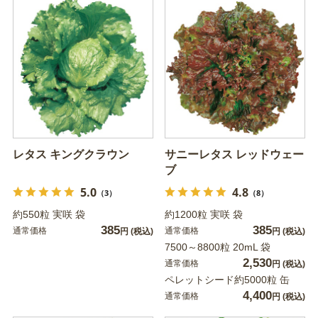
レタス キングクラウン
サニーレタス レッドウェー
ブ
5.0
4.8
（3）
（8）
約550粒 実咲 袋
約1200粒 実咲 袋
385
385
通常価格
通常価格
円
(税込)
円
(税込)
7500～8800粒 20mL 袋
2,530
通常価格
円
(税込)
ペレットシード約5000粒 缶
4,400
通常価格
円
(税込)