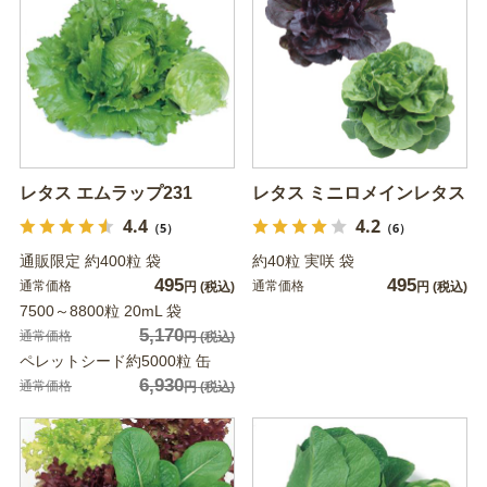
レタス エムラップ231
レタス ミニロメインレタス
4.4
4.2
（5）
（6）
通販限定 約400粒 袋
約40粒 実咲 袋
495
495
通常価格
通常価格
円
(税込)
円
(税込)
7500～8800粒 20mL 袋
5,170
通常価格
円
(税込)
ペレットシード約5000粒 缶
6,930
通常価格
円
(税込)