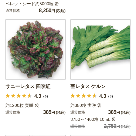
ペレットシード約5000粒 缶
8,250
通常価格
円
(税込)
サニーレタス 四季紅
茎レタス ケルン
4.3
4.3
（6）
（3）
約1200粒 実咲 袋
約350粒 実咲 袋
385
385
通常価格
通常価格
円
(税込)
円
(税込)
3750～4400粒 10mL 袋
2,750
通常価格
円
(税込)