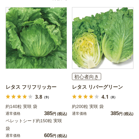
初心者向き
レタス フリフリッカー
レタス リバーグリーン
3.8
4.1
（9）
（8）
約140粒 実咲 袋
約200粒 実咲 袋
385
385
通常価格
通常価格
円
(税込)
円
(税込)
ペレットシード約150粒 実咲
袋
605
通常価格
円
(税込)