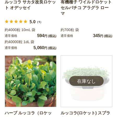
ルッコラ サカタ改良ロケッ
有機種子 ワイルドロケット
ト オデッセイ
セルバチコ アラグラ ロー
マ
5.0
（1）
約4000粒 10mL 袋
約700粒 袋
594
345
通常価格
通常価格
円
(税込)
円
(税込)
約40000粒 1dL 袋
5,060
通常価格
円
(税込)
ハーブ ルッコラ（ロケッ
ルッコラ(ロケット) スプラ