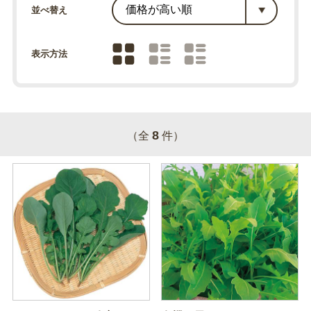
並べ替え
表示方法
8
（全
件）