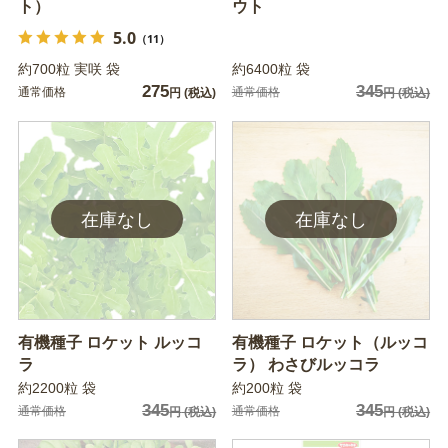
ト）
ウト
5.0
（11）
約700粒 実咲 袋
約6400粒 袋
275
345
通常価格
通常価格
円
(税込)
円
(税込)
有機種子 ロケット ルッコ
有機種子 ロケット（ルッコ
ラ
ラ） わさびルッコラ
約2200粒 袋
約200粒 袋
345
345
通常価格
通常価格
円
(税込)
円
(税込)