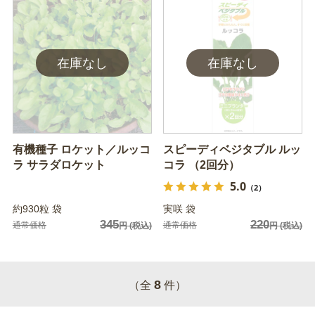
有機種子 ロケット／ルッコ
スピーディベジタブル ルッ
ラ サラダロケット
コラ （2回分）
5.0
（2）
約930粒 袋
実咲 袋
345
220
通常価格
通常価格
円
(税込)
円
(税込)
8
（全
件）