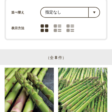
並べ替え
表示方法
8
（全
件）