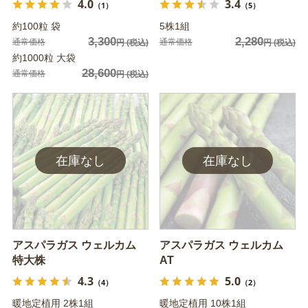
4.0
3.4
（1）
（5）
約100粒 袋
5株1組
3,300
2,280
通常価格
通常価格
円
(税込)
円
(税込)
約1000粒 大袋
28,600
通常価格
円
(税込)
アスパラガス ウェルカム
アスパラガス ウェルカム
特大株
AT
4.3
5.0
（4）
（2）
暖地定植用 2株1組
暖地定植用 10株1組