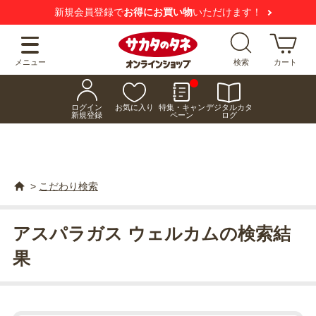
新規会員登録で
お得にお買い物
いただけます！
メニュー
検索
カート
ログイン
お気に入り
特集・キャン
デジタルカタ
新規登録
ペーン
ログ
>
こだわり検索
アスパラガス ウェルカムの検索結
果