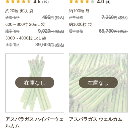
4.6
4.0
（10）
（4）
約20粒 実咲 袋
約100粒 袋
495
7,260
通常価格
通常価格
円
(税込)
円
(税込)
600～800粒 20mL 袋
約1000粒 袋
9,020
65,780
通常価格
通常価格
円
(税込)
円
(税込)
3000～4000粒 1dL 袋
39,600
通常価格
円
(税込)
アスパラガス ハイパーウェ
アスパラガス ウェルカム
ルカム