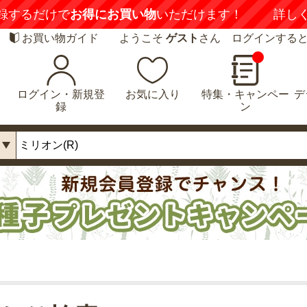
録するだけで
お得にお買い物
いただけます！
詳し
お買い物ガイド
ようこそ
ゲスト
さん ログインする
ログイン・新規登
お気に入り
特集・キャンペー
デ
録
ン