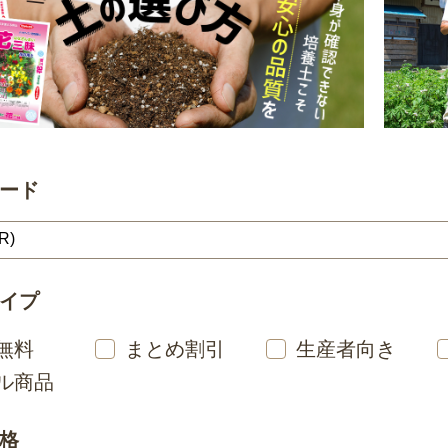
ード
イプ
無料
まとめ割引
生産者向き
ル商品
格