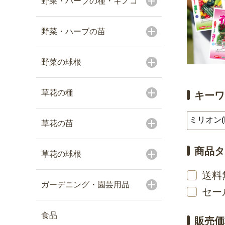
野菜・ハーブの種・キノコ
野菜・ハーブの苗
野菜の球根
草花の種
キーワ
草花の苗
商品タ
草花の球根
送料
ガーデニング・園芸用品
セー
食品
販売価