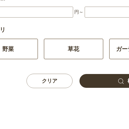
円～
リ
野菜
草花
ガー