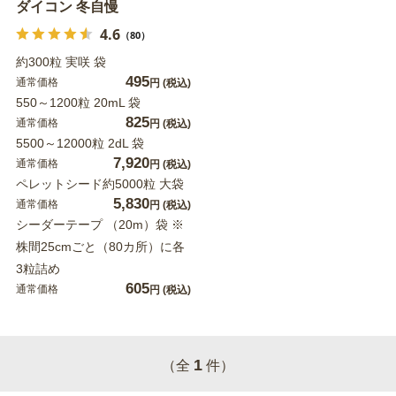
ダイコン 冬自慢
4.6
（80）
約300粒 実咲 袋
495
通常価格
円
(税込)
550～1200粒 20mL 袋
825
通常価格
円
(税込)
5500～12000粒 2dL 袋
7,920
通常価格
円
(税込)
ペレットシード約5000粒 大袋
5,830
通常価格
円
(税込)
シーダーテープ （20m）袋 ※
株間25cmごと（80カ所）に各
3粒詰め
605
通常価格
円
(税込)
1
（全
件）