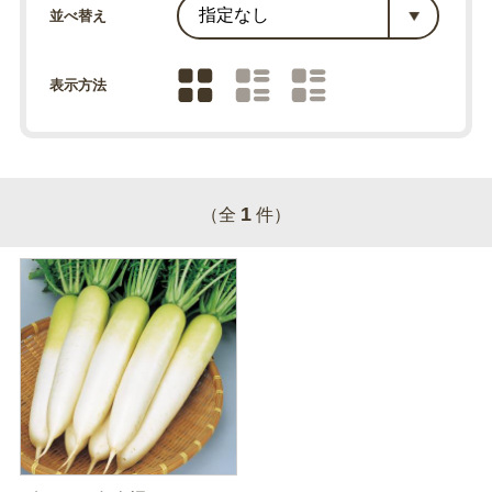
並べ替え
表示方法
1
（全
件）