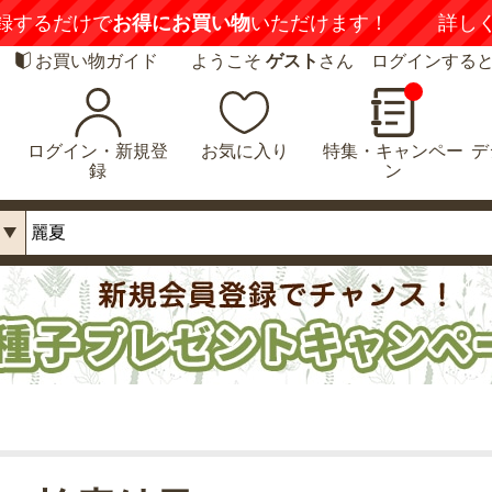
録するだけで
お得にお買い物
いただけます！
詳し
お買い物ガイド
ようこそ
ゲスト
さん ログインする
ログイン・新規登
お気に入り
特集・キャンペー
デ
録
ン