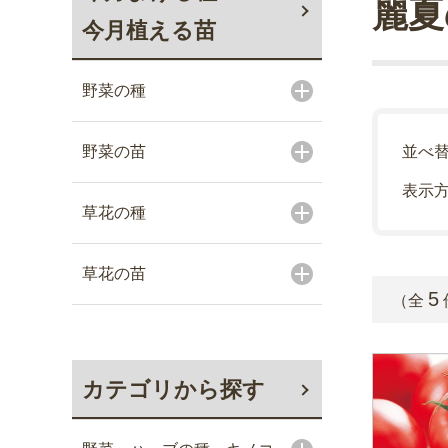
麗夏
今月植える苗
野菜の種
野菜の苗
並べ
表示
草花の種
草花の苗
5
（全
カテゴリから探す