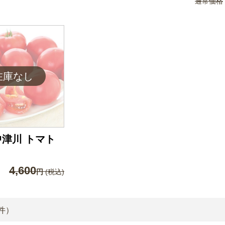
通常価格
津川 トマト
4,600
円
(税込)
件）