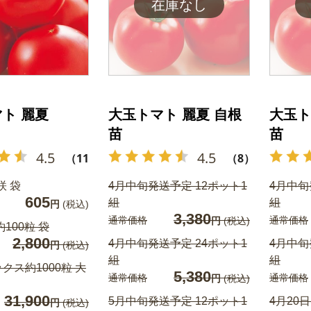
ト 麗夏
大玉トマト 麗夏 自根
大玉ト
苗
苗
4.5
4.5
（112）
（8）
咲 袋
4月中旬発送予定 12ポット1
4月中旬
605
組
組
円
(税込)
3,380
通常価格
通常価格
円
(税込)
100粒 袋
2,800
4月中旬発送予定 24ポット1
4月中旬
円
(税込)
組
組
クス約1000粒 大
5,380
通常価格
通常価格
円
(税込)
31,900
5月中旬発送予定 12ポット1
4月20
円
(税込)