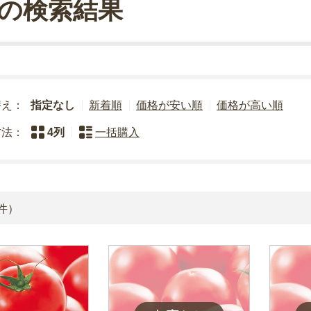
の検索結果
替え：
指定なし
新着順
価格が安い順
価格が高い順
方法：
4列
一括購入
件）