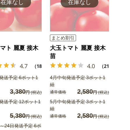
まとめ割引
マト 麗夏 接木
大玉トマト 麗夏 接木
苗
4.7
4.0
（18）
（21）
発送予定 6ポット1
4月中旬発送予定 3ポット1
組
3,380
2,580
通常価格
円
(税込)
円
(税込)
発送予定 12ポット1
5月中旬発送予定 3ポット1
組
5,380
2,580
通常価格
円
(税込)
円
(税込)
日～24日発送予定 6ポ