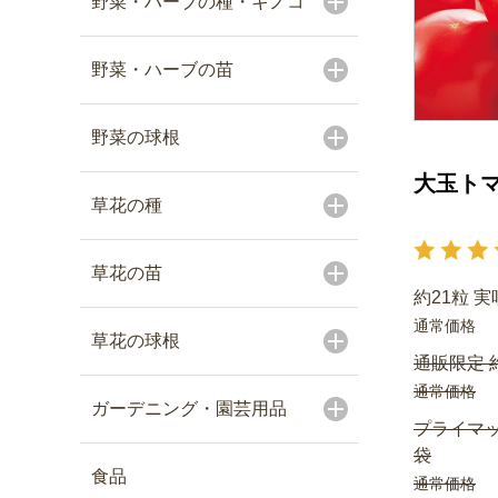
野菜・ハーブの種・キノコ
野菜・ハーブの苗
野菜の球根
大玉トマ
草花の種
草花の苗
約21粒 実
通常価格
草花の球根
通販限定 約
通常価格
ガーデニング・園芸用品
プライマッ
袋
食品
通常価格