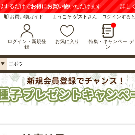
録するだけで
お得にお買い物
いただけます！
詳し
お買い物ガイド
ようこそ
ゲスト
さん ログインする
ログイン・新規登
お気に入り
特集・キャンペー
デ
録
ン