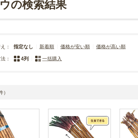
ウの検索結果
替え：
指定なし
新着順
価格が安い順
価格が高い順
方法：
4列
一括購入
件）