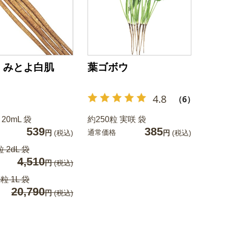
 みとよ白肌
葉ゴボウ
4.8
（6）
 20mL 袋
約250粒 実咲 袋
539
385
通常価格
円
(税込)
円
(税込)
 2dL 袋
4,510
円
(税込)
粒 1L 袋
20,790
円
(税込)