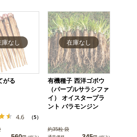
てがる
有機種子 西洋ゴボウ
（パープルサラシファ
イ） オイスタープラ
ント バラモンジン
4.6
（5）
袋
約35粒 袋
560
345
通常価格