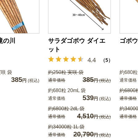
滝の川
サラダゴボウ ダイエ
ゴボウ
ット
4.4
（5）
実咲 袋
約250粒 実咲 袋
約680粒
385
385
通常価格
通常価格
円
(税込)
円
(税込)
約680粒 20mL 袋
約6800粒
539
通常価格
通常価格
円
(税込)
約6800粒 2dL 袋
約34000
4,510
通常価格
通常価格
円
(税込)
約34000粒 1L 袋
20,790
通常価格
円
(税込)