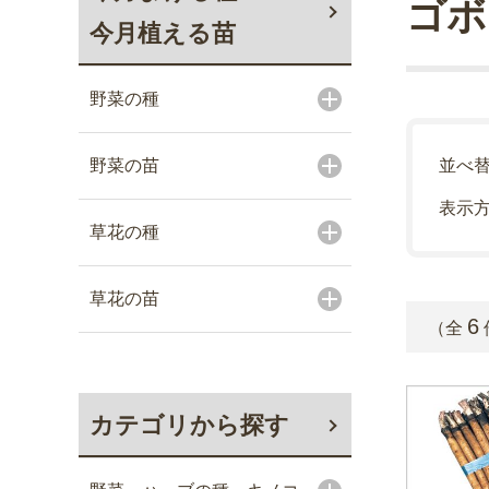
ゴボ
今月植える苗
野菜の種
野菜の苗
並べ
表示
草花の種
草花の苗
6
（全
カテゴリから探す