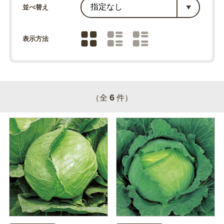
並べ替え
表示方法
6
（全
件）