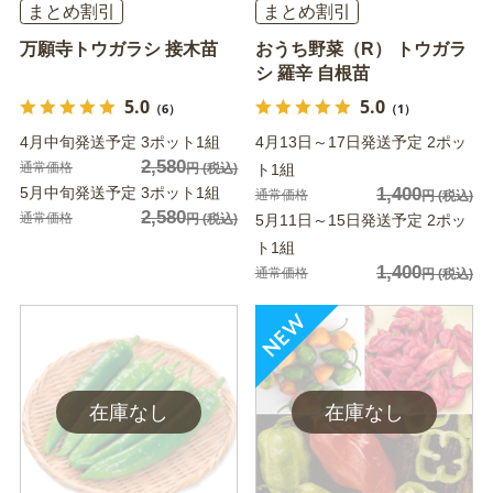
まとめ割引
まとめ割引
万願寺トウガラシ 接木苗
おうち野菜（R） トウガラ
シ 羅辛 自根苗
5.0
5.0
（6）
（1）
4月中旬発送予定 3ポット1組
4月13日～17日発送予定 2ポッ
2,580
通常価格
円
(税込)
ト1組
5月中旬発送予定 3ポット1組
1,400
通常価格
円
(税込)
2,580
通常価格
円
(税込)
5月11日～15日発送予定 2ポッ
ト1組
1,400
通常価格
円
(税込)