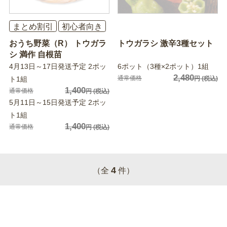
まとめ割引
初心者向き
おうち野菜（R） トウガラ
トウガラシ 激辛3種セット
シ 満作 自根苗
4月13日～17日発送予定 2ポッ
6ポット（3種×2ポット）1組
2,480
通常価格
ト1組
円
(税込)
1,400
通常価格
円
(税込)
5月11日～15日発送予定 2ポッ
ト1組
1,400
通常価格
円
(税込)
4
（全
件）