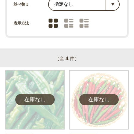
並べ替え
表示方法
4
（全
件）