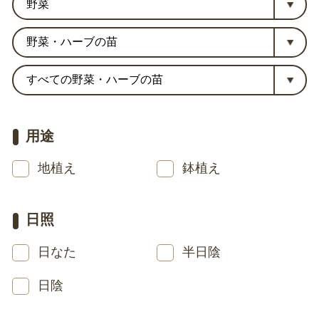
用途
地植え
鉢植え
日照
日なた
半日陰
日陰