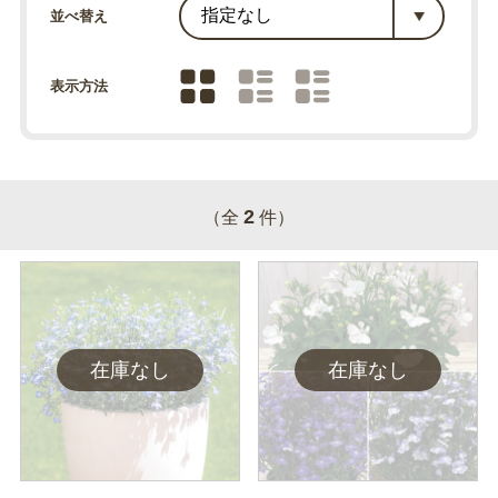
並べ替え
表示方法
2
（全
件）