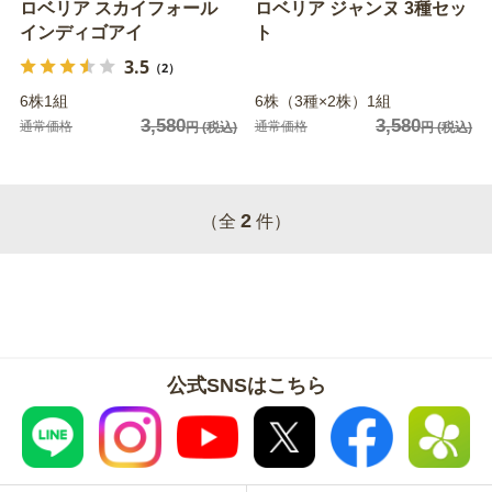
ロベリア スカイフォール
ロベリア ジャンヌ 3種セッ
インディゴアイ
ト
3.5
（2）
6株1組
6株（3種×2株）1組
3,580
3,580
通常価格
通常価格
円
(税込)
円
(税込)
2
（全
件）
公式SNSはこちら