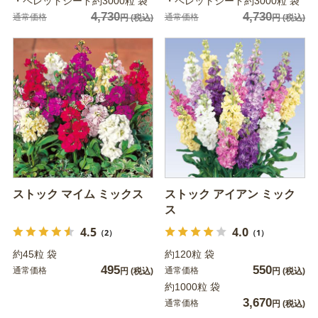
・ペレットシード約3000粒 袋
・ペレットシード約3000粒 袋
4,730
4,730
通常価格
通常価格
円
(税込)
円
(税込)
ストック マイム ミックス
ストック アイアン ミック
ス
4.5
4.0
（2）
（1）
約45粒 袋
約120粒 袋
495
550
通常価格
通常価格
円
(税込)
円
(税込)
約1000粒 袋
3,670
通常価格
円
(税込)