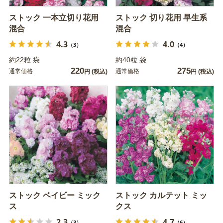
ストック 一本立切り花用
ストック 切り花用 早生系
混合
混合
4.3
4.0
（3）
（4）
約22粒 袋
約40粒 袋
220
275
通常価格
通常価格
円
(税込)
円
(税込)
ストック ベイビー ミック
ストック カルテット ミッ
ス
クス
2.3
4.7
（3）
（6）