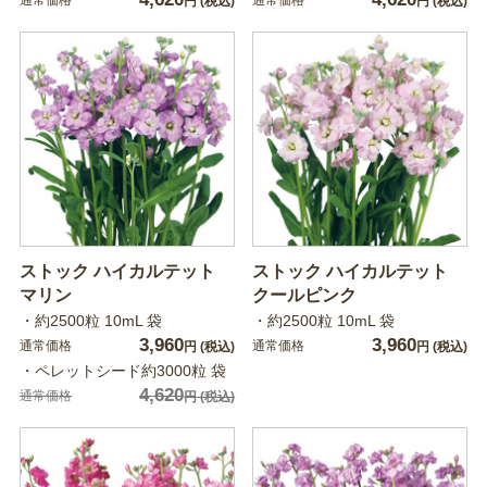
円
(税込)
円
(税込)
ストック ハイカルテット
ストック ハイカルテット
マリン
クールピンク
・約2500粒 10mL 袋
・約2500粒 10mL 袋
3,960
3,960
通常価格
通常価格
円
(税込)
円
(税込)
・ペレットシード約3000粒 袋
4,620
通常価格
円
(税込)