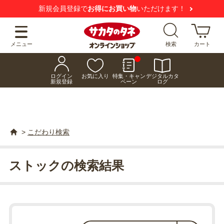
で
お得にお買い物
いただけます！
【注意喚起】
メニュー
検索
カート
ログイン
お気に入り
特集・キャン
デジタルカタ
新規登録
ペーン
ログ
>
こだわり検索
ストックの検索結果