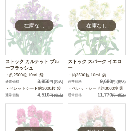
ストック カルテット ブル
ストック スパーク イエロ
ーフラッシュ
ー
・約2500粒 10mL 袋
・約2500粒 10mL 袋
3,850
9,680
通常価格
通常価格
円
(税込)
円
(税込)
・ペレットシード約3000粒 袋
・ペレットシード約3000粒 袋
4,510
11,770
通常価格
通常価格
円
(税込)
円
(税込)