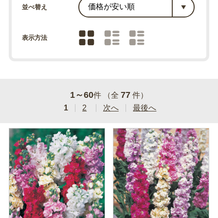
並べ替え
表示方法
1～60
77
件 （全
件）
1
2
次へ
最後へ