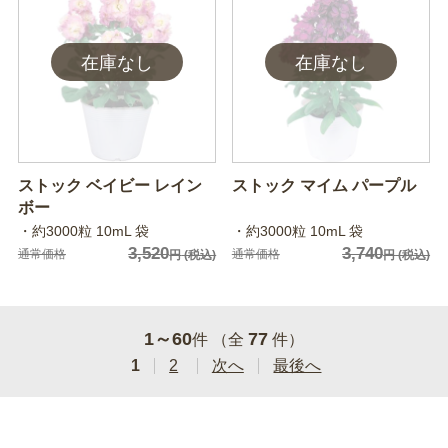
ストック ベイビー レイン
ストック マイム パープル
ボー
・約3000粒 10mL 袋
・約3000粒 10mL 袋
3,520
3,740
通常価格
通常価格
円
(税込)
円
(税込)
1～60
77
件 （全
件）
1
2
次へ
最後へ