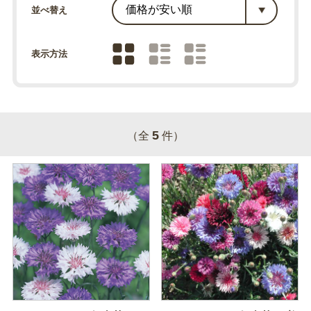
並べ替え
表示方法
5
（全
件）