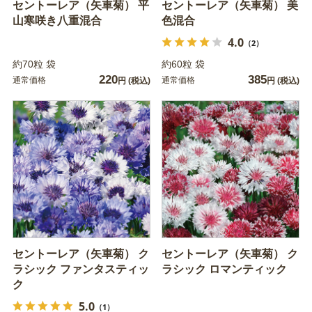
セントーレア（矢車菊） 平
セントーレア（矢車菊） 美
山寒咲き八重混合
色混合
4.0
（2）
約70粒 袋
約60粒 袋
220
385
通常価格
通常価格
円
(税込)
円
(税込)
セントーレア（矢車菊） ク
セントーレア（矢車菊） ク
ラシック ファンタスティッ
ラシック ロマンティック
ク
5.0
（1）