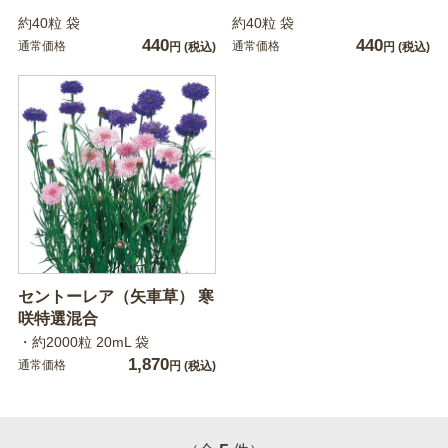
約40粒 袋
約40粒 袋
440
440
通常価格
通常価格
円
(税込)
円
(税込)
セントーレア（矢車草） 寒
咲特選混合
・約2000粒 20mL 袋
1,870
通常価格
円
(税込)