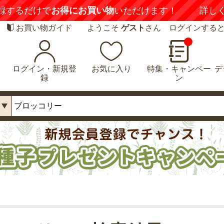
録するだけで
お得にお買い物
いただけます！
詳し
お買い物ガイド
ようこそ
ゲスト
さん ログインする
ログイン・新規登
お気に入り
特集・キャンペー
デ
録
ン