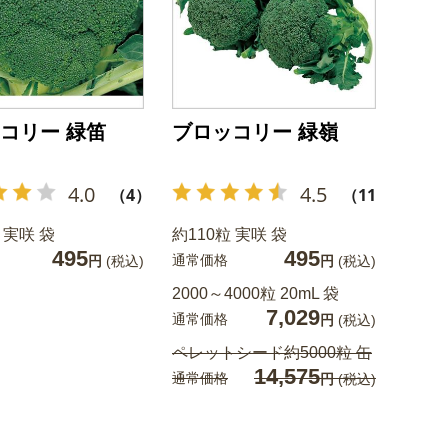
コリー 緑笛
ブロッコリー 緑嶺
4.0
4.5
（4）
（11）
 実咲 袋
約110粒 実咲 袋
495
495
通常価格
円
(税込)
円
(税込)
2000～4000粒 20mL 袋
7,029
通常価格
円
(税込)
ペレットシード約5000粒 缶
14,575
通常価格
円
(税込)