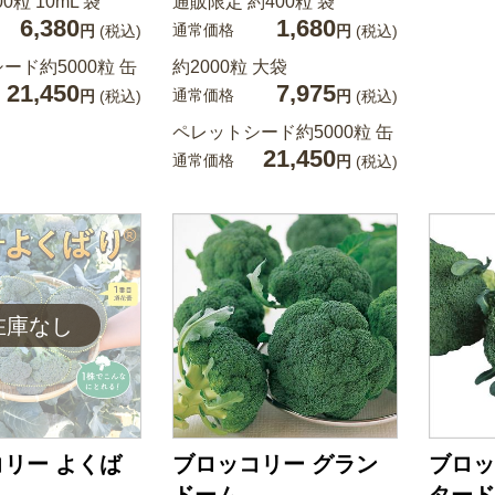
00粒 10mL 袋
通販限定 約400粒 袋
6,380
1,680
通常価格
円
(税込)
円
(税込)
ード約5000粒 缶
約2000粒 大袋
21,450
7,975
通常価格
円
(税込)
円
(税込)
ペレットシード約5000粒 缶
21,450
通常価格
円
(税込)
リー よくば
ブロッコリー グラン
ブロッ