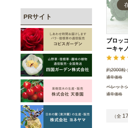
PRサイト
ブロッコ
ーキャ
約2000粒
通常価格
ペレットシ
通常価格
1
（全