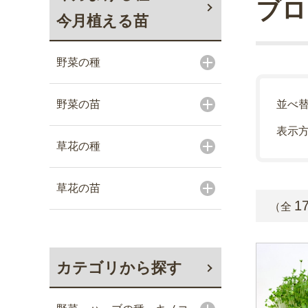
ブロ
今月植える苗
野菜の種
野菜の苗
並べ
表示
草花の種
草花の苗
1
（全
カテゴリから探す