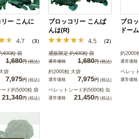
リー こんに
ブロッコリー こんば
ブロッ
んは(R)
ドーム
4.7
4.5
（3）
（2）
400粒 袋
通販限定 約400粒 袋
約2000
1,680
1,680
通常価格
通常価格
円
(税込)
円
(税込)
 大袋
約2000粒 大袋
ペレット
7,975
7,975
通常価格
通常価格
円
(税込)
円
(税込)
ード約5000粒 袋
ペレットシード約5000粒 缶
21,340
21,450
通常価格
円
(税込)
円
(税込)