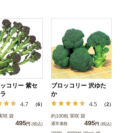
ッコリー 紫セ
ブロッコリー 沢ゆた
ラ
か
4.7
4.5
（6）
（2）
実咲 袋
約100粒 実咲 袋
495
495
通常価格
円
(税込)
円
(税込)