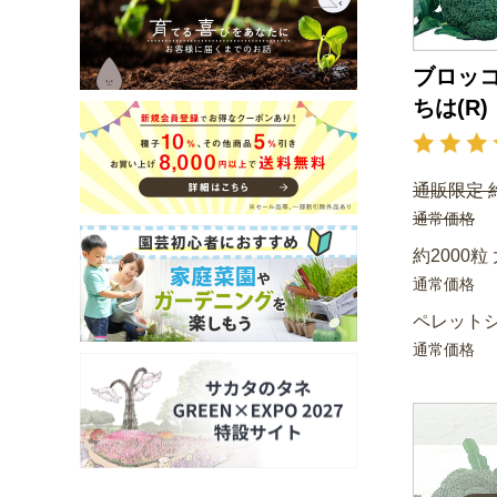
ブロッコ
ちは(R)
通販限定 約
通常価格
約2000粒
通常価格
ペレットシ
通常価格