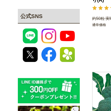
り(R)
公式SNS
約50粒 実
通常価格