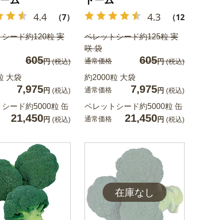
ーム
ドーム
4.4
4.3
（7）
（12）
シード約120粒 実
ペレットシード約125粒 実
咲 袋
605
605
通常価格
円
(税込)
円
(税込)
粒 大袋
約2000粒 大袋
7,975
7,975
通常価格
円
(税込)
円
(税込)
シード約5000粒 缶
ペレットシード約5000粒 缶
21,450
21,450
通常価格
円
(税込)
円
(税込)