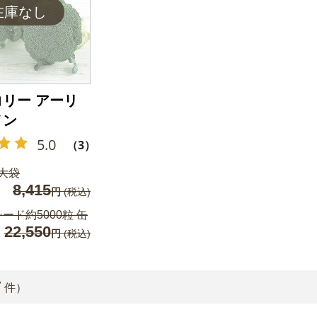
リー アーリ
ノン
5.0
（3）
 大袋
8,415
円
(税込)
ード約5000粒 缶
22,550
円
(税込)
7
件）