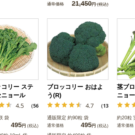
21,450
通常価格
円
(税込)
コリー ステ
ブロッコリー おはよ
茎ブロ
セニョール
う(R)
ニョー
4.5
4.7
（56）
（13）
咲 袋
通販限定 約90粒 袋
約20粒 
495
495
通常価格
通常価格
円
(税込)
円
(税込)