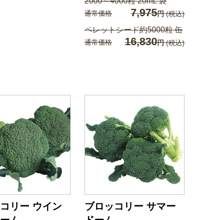
2000～4000粒 20mL 袋
7,975
通常価格
円
(税込)
ペレットシード約5000粒 缶
16,830
通常価格
円
(税込)
コリー ウイン
ブロッコリー サマー