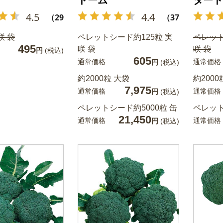
ドーム
タード
4.5
4.4
（29）
（37）
咲 袋
ペレットシード約125粒 実
ペレット
495
咲 袋
咲 袋
円
(税込)
605
通常価格
通常価格
円
(税込)
約2000粒 大袋
約2000
7,975
通常価格
通常価格
円
(税込)
ペレットシード約5000粒 缶
ペレット
21,450
通常価格
通常価格
円
(税込)