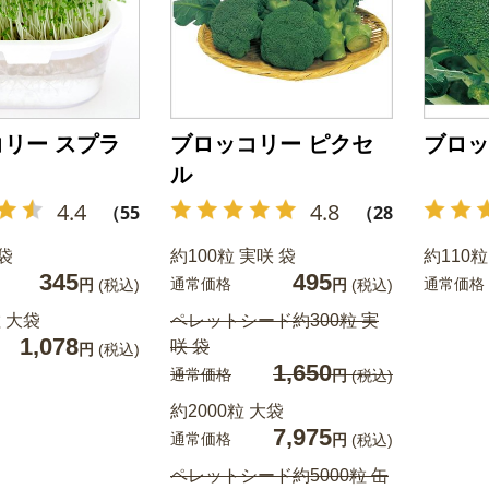
リー スプラ
ブロッコリー ピクセ
ブロッ
ル
4.4
4.8
（55）
（28）
 袋
約100粒 実咲 袋
約110粒
345
495
通常価格
通常価格
円
(税込)
円
(税込)
粒 大袋
ペレットシード約300粒 実
1,078
咲 袋
円
(税込)
1,650
通常価格
円
(税込)
約2000粒 大袋
7,975
通常価格
円
(税込)
ペレットシード約5000粒 缶