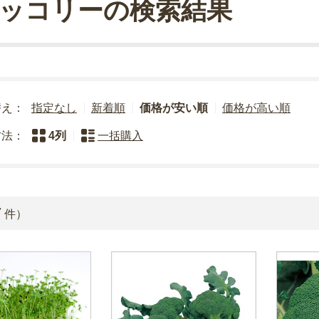
ッコリーの検索結果
替え：
指定なし
新着順
価格が安い順
価格が高い順
方法：
4列
一括購入
7
件）