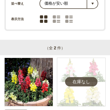
並べ替え
表示方法
2
（全
件）