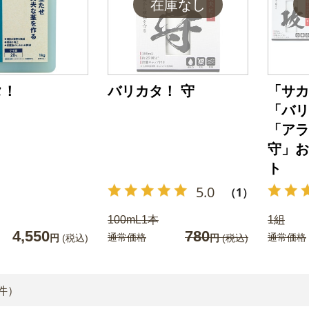
タ！
バリカタ！ 守
「サカ
「バリ
「アラ
守」お
ト
5.0
（1）
100mL1本
1組
4,550
780
通常価格
通常価格
円
(税込)
円
(税込)
件）