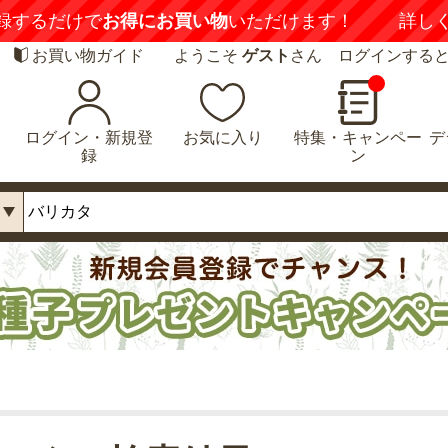
録するだけで
お得にお買い物
いただけます！
詳し
お買い物ガイド
ようこそ
ゲスト
さん ログインする
ログイン・新規登
お気に入り
特集・キャンペー
デ
録
ン