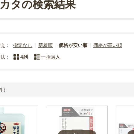
カタの検索結果
替え：
指定なし
新着順
価格が安い順
価格が高い順
方法：
4列
一括購入
件）