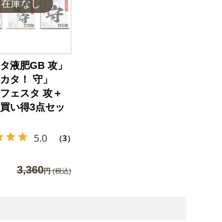
タ液肥GB 攻」
カタ！ 守」
フェスタ 攻＋
買い得3点セッ
5.0
（3）
3,360
円
(税込)