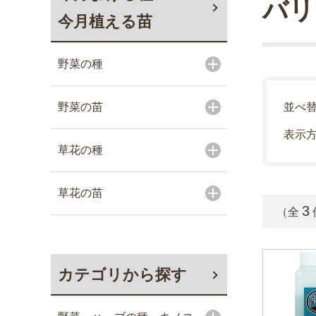
バリ
今月植える苗
野菜の種
野菜の苗
並べ
表示
草花の種
草花の苗
3
（全
カテゴリから探す