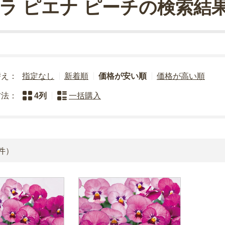
ラ ピエナ ピーチの検索結
替え：
指定なし
新着順
価格が安い順
価格が高い順
方法：
4列
一括購入
件）