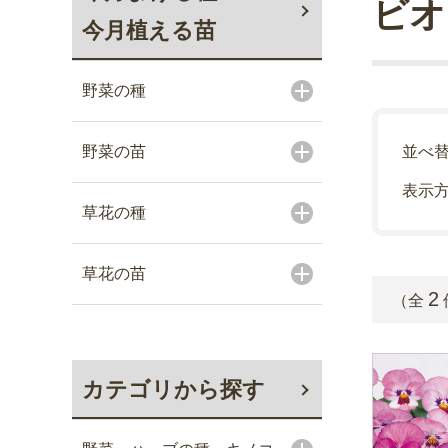
ビオ
今月植える苗
野菜の種
野菜の苗
並べ
表示
草花の種
草花の苗
2
（全
カテゴリから探す