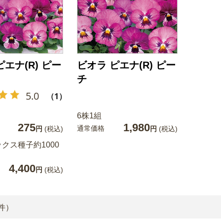
ピエナ(R) ピー
ビオラ ピエナ(R) ピー
チ
5.0
（1）
6株1組
275
1,980
通常価格
円
(税込)
円
(税込)
クス種子約1000
4,400
円
(税込)
件）