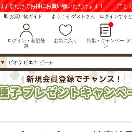
録するだけで
お得にお買い物
いただけます！
詳し
お買い物ガイド
ようこそ
ゲスト
さん ログインする
ログイン・新規登
お気に入り
特集・キャンペー
デ
録
ン