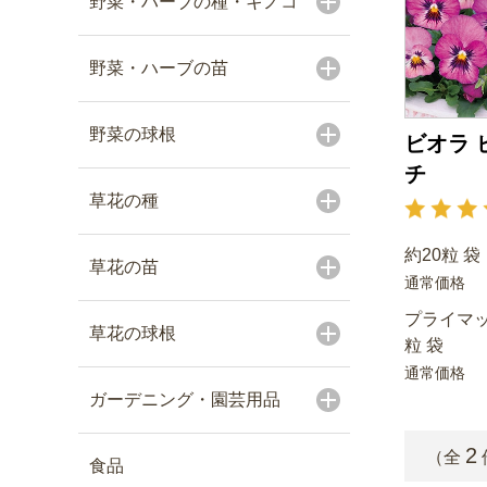
野菜・ハーブの種・キノコ
野菜・ハーブの苗
野菜の球根
ビオラ 
チ
草花の種
約20粒 袋
草花の苗
通常価格
プライマッ
草花の球根
粒 袋
通常価格
ガーデニング・園芸用品
2
（全
食品