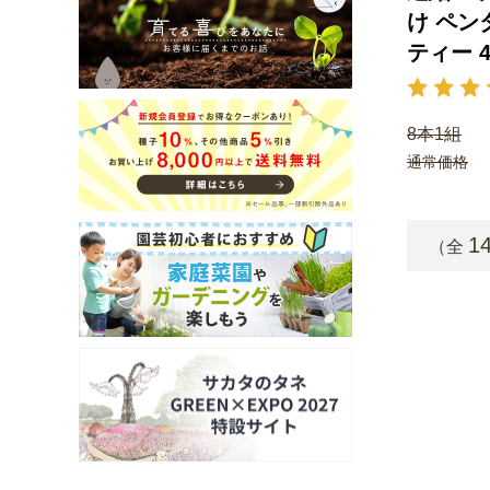
け ペン
ティー 
8本1組
通常価格
1
（全