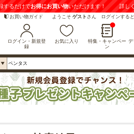
録するだけで
お得にお買い物
いただけます！
詳し
お買い物ガイド
ようこそ
ゲスト
さん ログインする
ログイン・新規登
お気に入り
特集・キャンペー
デ
録
ン