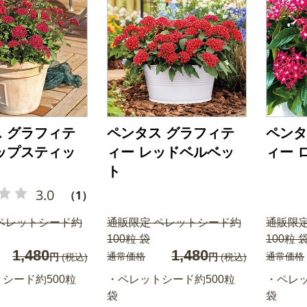
 グラフィテ
ペンタス グラフィテ
ペンタ
ップスティッ
ィー レッドベルベッ
ィー 
ト
3.0
（1）
ペレットシード約
通販限定 ペレットシード約
通販限
100粒 袋
100粒 
1,480
1,480
通常価格
通常価格
円
(税込)
円
(税込)
シード約500粒
・ペレットシード約500粒
・ペレッ
袋
袋