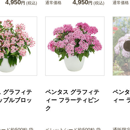
4,950
4,950
通常価格
通常価格
円
(税込)
円
(税込)
 グラフィテ
ペンタス グラフィテ
ペンタ
ップルブロッ
ィー フラーティピン
ィー 
ク
ード約500粒 袋
ペレットシード約500粒 袋
通販限