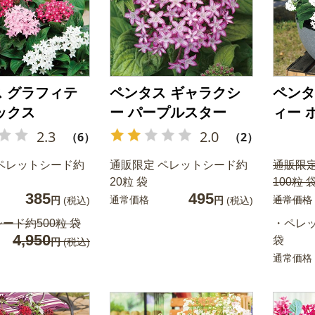
 グラフィテ
ペンタス ギャラクシ
ペンタ
ックス
ー パープルスター
ィー 
2.3
2.0
（6）
（2）
ペレットシード約
通販限定 ペレットシード約
通販限
20粒 袋
100粒 
385
495
通常価格
通常価格
円
(税込)
円
(税込)
ード約500粒 袋
・ペレッ
4,950
袋
円
(税込)
通常価格