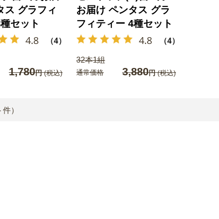
タス グラフィ
お届け ペンタス グラ
4種セット
フィティー 4種セット
4.8
4.8
（4）
（4）
32本1組
1,780
3,880
通常価格
円
(税込)
円
(税込)
4
件）