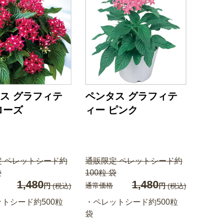
ス グラフィテ
ペンタス グラフィテ
ローズ
ィー ピンク
定 ペレットシード約
通販限定 ペレットシード約
袋
100粒 袋
1,480
1,480
通常価格
円
(税込)
円
(税込)
トシード約500粒
・ペレットシード約500粒
袋