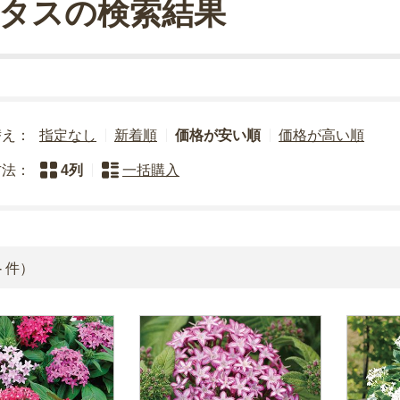
タスの検索結果
替え：
指定なし
新着順
価格が安い順
価格が高い順
方法：
4列
一括購入
4
件）