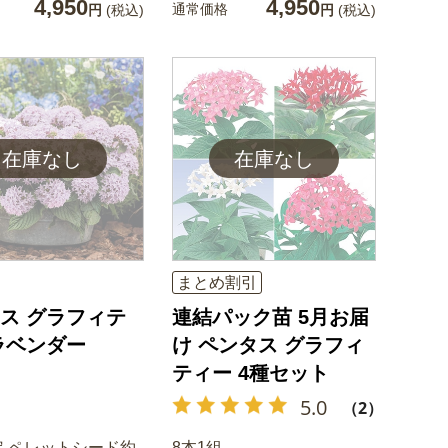
4,950
4,950
通常価格
円
(税込)
円
(税込)
まとめ割引
ス グラフィテ
連結パック苗 5月お届
ラベンダー
け ペンタス グラフィ
ティー 4種セット
5.0
（2）
定 ペレットシード約
8本1組