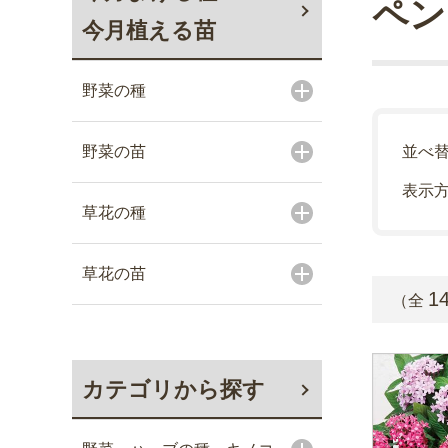
ペン
今月植える苗
野菜の種
野菜の苗
並べ
表示
草花の種
草花の苗
1
（全
カテゴリから探す