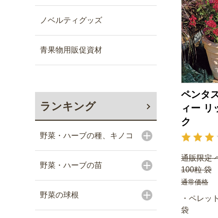
ノベルティグッズ
青果物用販促資材
ペンタス
ランキング
ィー リ
ク
野菜・ハーブの種、キノコ
通販限定 
野菜・ハーブの苗
100粒 袋
通常価格
野菜の球根
・ペレット
袋