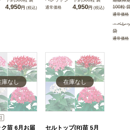
4,950
4,950
100粒 
通常価格
円
(税込)
円
(税込)
通常価格
・ペレッ
袋
通常価格
引
ク苗 6月お届
セルトップ(R)苗 5月