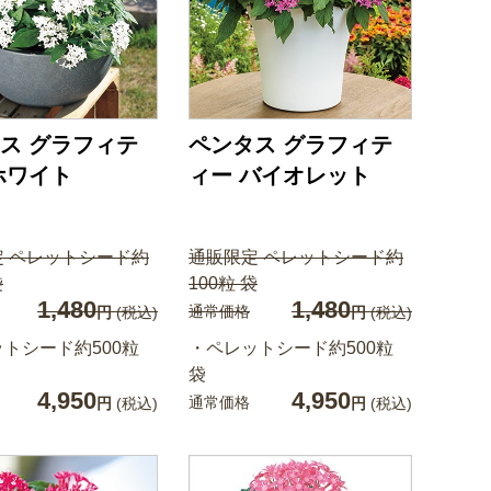
ス グラフィテ
ペンタス グラフィテ
ホワイト
ィー バイオレット
定 ペレットシード約
通販限定 ペレットシード約
袋
100粒 袋
1,480
1,480
通常価格
円
(税込)
円
(税込)
トシード約500粒
・ペレットシード約500粒
袋
4,950
4,950
通常価格
円
(税込)
円
(税込)