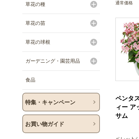
通常価格
草花の種
草花の苗
草花の球根
ガーデニング・園芸用品
食品
ペンタス
特集・キャンペーン
ィー ア
サム
お買い物ガイド
ペレットシ