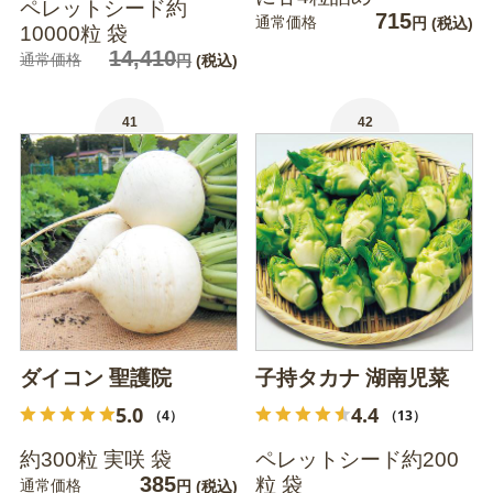
ペレットシード約
715
通常価格
円
(税込)
10000粒 袋
14,410
通常価格
円
(税込)
41
42
ダイコン 聖護院
子持タカナ 湖南児菜
5.0
4.4
（4）
（13）
約300粒 実咲 袋
ペレットシード約200
385
粒 袋
通常価格
円
(税込)