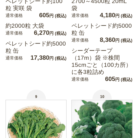
ペレットシード約100
2700～4500粒 20mL
粒 実咲 袋
袋
605
4,180
通常価格
通常価格
円
(税込)
円
(税込)
約2000粒 大袋
ペレットシード約5000
6,270
粒 缶
通常価格
円
(税込)
8,360
通常価格
円
(税込)
ペレットシード約5000
粒 缶
シーダーテープ
17,380
（17m）袋 ※株間
通常価格
円
(税込)
15cmごと（100カ所）
に各3粒詰め
605
通常価格
円
(税込)
9
10