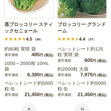
茎ブロッコリー スティ
ブロッコリー グランド
ックセニョール
ーム
4.5
4.4
（56）
（37）
約80粒 実咲 袋
ペレットシード約125
495
粒 実咲 袋
通常価格
円
(税込)
605
通常価格
円
(税込)
1000～2000粒 10mL
袋
約2000粒 大袋
6,380
7,975
通常価格
通常価格
円
(税込)
円
(税込)
ペレットシード約5000
ペレットシード約5000
粒 缶
粒 缶
21,450
21,450
通常価格
通常価格
円
(税込)
円
(税込)
11
12