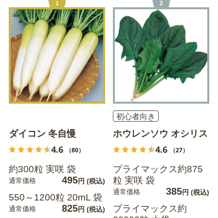
1
2
初心者向き
ダイコン 冬自慢
ホウレンソウ オシリス
4.6
4.6
（80）
（27）
約300粒 実咲 袋
プライマックス約875
495
粒 実咲 袋
通常価格
円
(税込)
385
通常価格
円
(税込)
550～1200粒 20mL 袋
825
プライマックス約
通常価格
円
(税込)