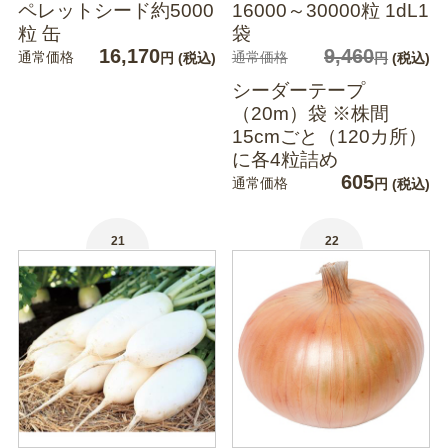
ペレットシード約5000
16000～30000粒 1dL1
粒 缶
袋
16,170
9,460
通常価格
通常価格
円
(税込)
円
(税込)
シーダーテープ
（20m）袋 ※株間
15cmごと（120カ所）
に各4粒詰め
605
通常価格
円
(税込)
21
22