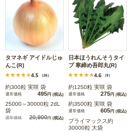
タマネギ アイドルじゅ
日本ほうれんそうタイ
んこ(R)
プ 寒締め吾郎丸(R)
4.5
4.6
（26）
（9）
約300粒 実咲 袋
約1250粒 実咲 袋
495
275
通常価格
通常価格
円
(税込)
円
(税込)
25000～30000粒 2dL
約3500粒 実咲 袋
605
袋
通常価格
円
(税込)
20,900
通常価格
円
(税込)
プライマックス約
30000粒 大袋