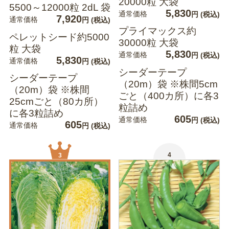
20000粒 大袋
5500～12000粒 2dL 袋
5,830
通常価格
円
(税込)
7,920
通常価格
円
(税込)
プライマックス約
ペレットシード約5000
30000粒 大袋
粒 大袋
5,830
通常価格
円
(税込)
5,830
通常価格
円
(税込)
シーダーテープ
シーダーテープ
（20m）袋 ※株間5cm
（20m）袋 ※株間
ごと（400カ所）に各3
25cmごと（80カ所）
粒詰め
に各3粒詰め
605
通常価格
円
(税込)
605
通常価格
円
(税込)
4
3