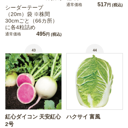
517
通常価格
円
(税込)
シーダーテープ
（20m）袋 ※株間
30cmごと（66カ所）
に各4粒詰め
495
通常価格
円
(税込)
43
44
紅心ダイコン 天安紅心
ハクサイ 富風
2号