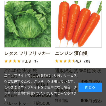
レタス フリフリッカー
ニンジン 濱自慢
3.8
4.7
（9）
（33）
約140粒 実咲 袋
通販限定 約350粒 実咲
当ウェブサイトでは、お客様により良いサービス
385
袋
通常価格
円
(税込)
495
をご提供するため、クッキーを使用しています。
通常価格
円
(税込)
ペレットシード約150
このまま当ウェブサイトをご使用になる場合、ク
閉じる
粒 実咲 袋
通販限定 約700粒 実咲
ッキーの使用に同意いただいたものとみなされま
605
袋
通常価格
円
(税込)
す。
605
通常価格
円
(税込)
ペレットシード約5000