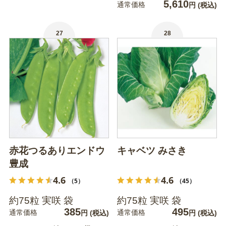
5,610
通常価格
円
(税込)
27
28
赤花つるありエンドウ
キャベツ みさき
豊成
4.6
4.6
（5）
（45）
約75粒 実咲 袋
約75粒 実咲 袋
385
495
通常価格
通常価格
円
(税込)
円
(税込)