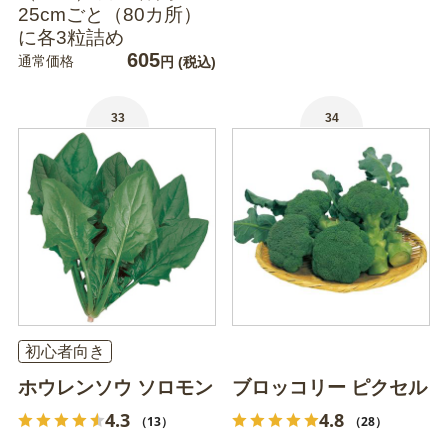
25cmごと（80カ所）
に各3粒詰め
605
通常価格
円
(税込)
33
34
初心者向き
ホウレンソウ ソロモン
ブロッコリー ピクセル
4.3
4.8
（13）
（28）