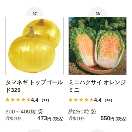
37
38
タマネギ トップゴール
ミニハクサイ オレンジ
ド320
ミニ
4.4
4.4
（11）
（14）
300～400粒 袋
約250粒 袋
473
550
通常価格
通常価格
円
(税込)
円
(税込)