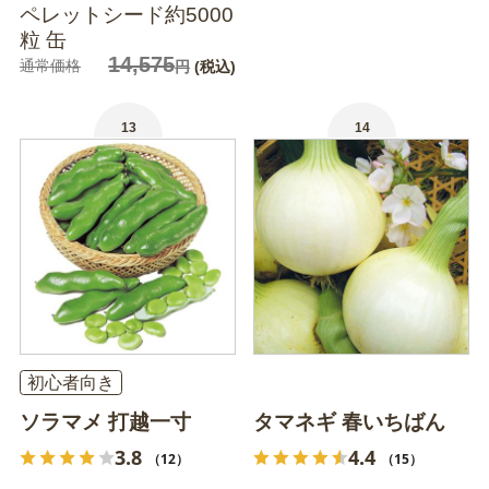
ペレットシード約5000
粒 缶
14,575
通常価格
円
(税込)
13
14
初心者向き
ソラマメ 打越一寸
タマネギ 春いちばん
3.8
4.4
（12）
（15）