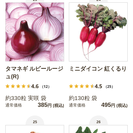
タマネギ ルビールージ
ミニダイコン 紅くるり
ュ(R)
4.6
4.5
（12）
（25）
約330粒 実咲 袋
約130粒 袋
385
495
通常価格
通常価格
円
(税込)
円
(税込)
25
26