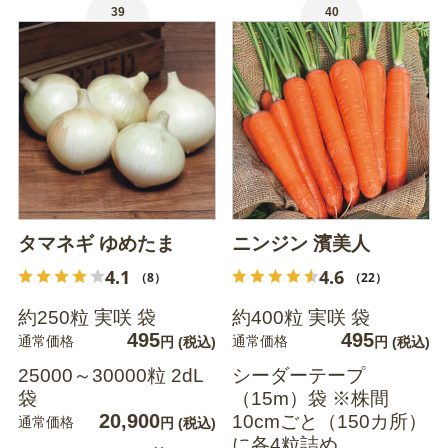
39
40
タマネギ ゆめたま
ニンジン 濱美人
4.1
4.6
（8）
（22）
約250粒 実咲 袋
約400粒 実咲 袋
495
495
通常価格
通常価格
円
(税込)
円
(税込)
25000～30000粒 2dL
シーダーテープ
袋
（15m）袋 ※株間
20,900
10cmごと（150カ所）
通常価格
円
(税込)
に各4粒詰め