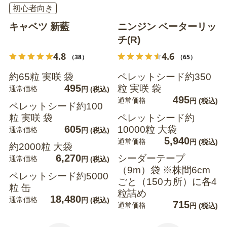
初心者向き
キャベツ 新藍
ニンジン ベーターリッ
チ(R)
4.8
4.6
（38）
（65）
約65粒 実咲 袋
ペレットシード約350
495
粒 実咲 袋
通常価格
円
(税込)
495
通常価格
円
(税込)
ペレットシード約100
粒 実咲 袋
ペレットシード約
605
10000粒 大袋
通常価格
円
(税込)
5,940
通常価格
円
(税込)
約2000粒 大袋
6,270
シーダーテープ
通常価格
円
(税込)
（9m）袋 ※株間6cm
ペレットシード約5000
ごと（150カ所）に各4
粒 缶
粒詰め
18,480
通常価格
円
(税込)
715
通常価格
円
(税込)