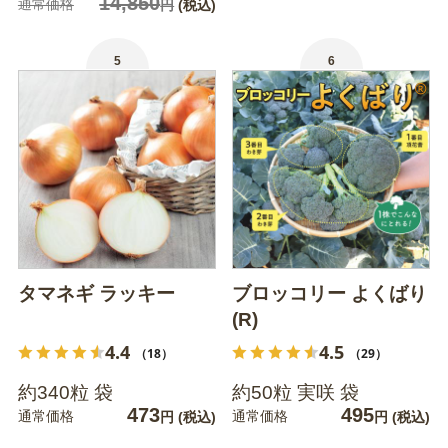
14,850
通常価格
円
(税込)
5
6
タマネギ ラッキー
ブロッコリー よくばり
(R)
4.4
4.5
（18）
（29）
約340粒 袋
約50粒 実咲 袋
473
495
通常価格
通常価格
円
(税込)
円
(税込)