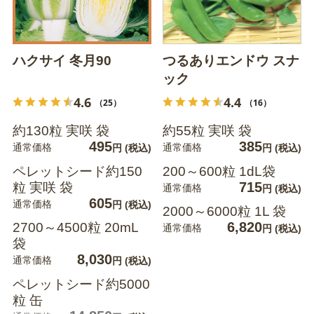
ハクサイ 冬月90
つるありエンドウ スナ
ック
4.6
4.4
（25）
（16）
約130粒 実咲 袋
約55粒 実咲 袋
495
385
通常価格
通常価格
円
(税込)
円
(税込)
ペレットシード約150
200～600粒 1dL袋
715
粒 実咲 袋
通常価格
円
(税込)
605
通常価格
円
(税込)
2000～6000粒 1L 袋
6,820
2700～4500粒 20mL
通常価格
円
(税込)
袋
8,030
通常価格
円
(税込)
ペレットシード約5000
粒 缶