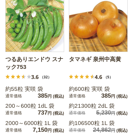
つるありエンドウ スナ
タマネギ 泉州中高黄
ック753
3.6
4.6
（32）
（5）
約55粒 実咲 袋
約600粒 実咲 袋
385
385
通常価格
通常価格
円
(税込)
円
(税込)
200～600粒 1dL 袋
約21300粒 2dL 袋
737
5,230
通常価格
通常価格
円
(税込)
円
(税込)
2000～6000粒 1L 袋
約106500粒 1L 袋
7,150
24,862
通常価格
通常価格
円
(税込)
円
(税込)