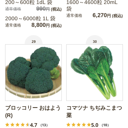
200～600粒 1dL 袋
1600～4600粒 20mL
990
袋
通常価格
円
(税込)
6,270
通常価格
円
(税込)
2000～6000粒 1L 袋
8,800
通常価格
円
(税込)
29
30
ブロッコリー おはよう
コマツナ ちぢみこまつ
(R)
菜
4.7
5.0
（13）
（10）