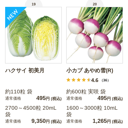
19
20
ハクサイ 初美月
小カブ あやめ雪(R)
4.6
（36）
約110粒 袋
約600粒 実咲 袋
495
495
通常価格
通常価格
円
(税込)
円
(税込)
2700～4500粒 20mL
1600～3000粒 10mL
袋
袋
9,350
1,265
通常価格
通常価格
円
(税込)
円
(税込)