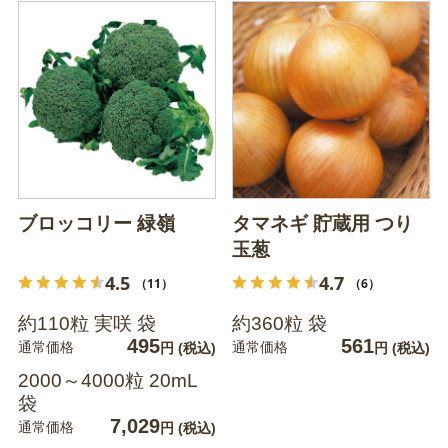
ブロッコリー 緑嶺
タマネギ 貯蔵用 つり
玉葱
4.5
4.7
（11）
（6）
約110粒 実咲 袋
約360粒 袋
495
561
通常価格
通常価格
円
(税込)
円
(税込)
2000～4000粒 20mL
袋
7,029
通常価格
円
(税込)