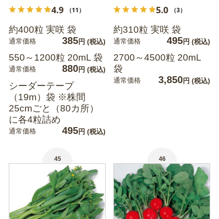
4.9
5.0
（11）
（3）
約400粒 実咲 袋
約310粒 実咲 袋
385
495
通常価格
通常価格
円
(税込)
円
(税込)
550～1200粒 20mL 袋
2700～4500粒 20mL
880
袋
通常価格
円
(税込)
3,850
通常価格
円
(税込)
シーダーテープ
（19m）袋 ※株間
25cmごと（80カ所）
に各4粒詰め
495
通常価格
円
(税込)
45
46