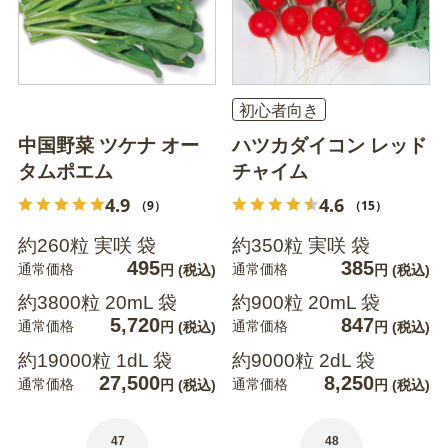
初心者向き
中国野菜 ツケナ オー
ハツカダイコン レッド
タムポエム
チャイム
4.9
4.6
（9）
（15）
約260粒 実咲 袋
約350粒 実咲 袋
495
385
通常価格
通常価格
円
(税込)
円
(税込)
約3800粒 20mL 袋
約900粒 20mL 袋
5,720
847
通常価格
通常価格
円
(税込)
円
(税込)
約19000粒 1dL 袋
約9000粒 2dL 袋
27,500
8,250
通常価格
通常価格
円
(税込)
円
(税込)
47
48