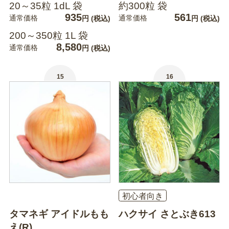
20～35粒 1dL 袋
約300粒 袋
935
561
通常価格
通常価格
円
(税込)
円
(税込)
200～350粒 1L 袋
8,580
通常価格
円
(税込)
15
16
初心者向き
タマネギ アイドルもも
ハクサイ さとぶき613
え(R)