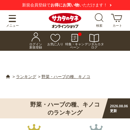
【注意喚起】
悪質な偽サイトにご注意ください
メニュー
検索
カート
ログイン
お気に入り
特集・キャン
デジタルカタ
新規登録
ペーン
ログ
>
ランキング
>
野菜・ハーブの種、キノコ
野菜・ハーブの種、キノコ
2026.08.06
更新
のランキング