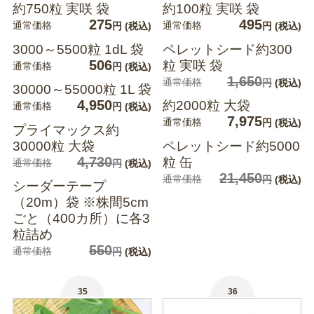
約750粒 実咲 袋
約100粒 実咲 袋
275
495
通常価格
通常価格
円
(税込)
円
(税込)
3000～5500粒 1dL 袋
ペレットシード約300
506
粒 実咲 袋
通常価格
円
(税込)
1,650
通常価格
円
(税込)
30000～55000粒 1L 袋
4,950
約2000粒 大袋
通常価格
円
(税込)
7,975
通常価格
円
(税込)
プライマックス約
30000粒 大袋
ペレットシード約5000
4,730
粒 缶
通常価格
円
(税込)
21,450
通常価格
円
(税込)
シーダーテープ
（20m）袋 ※株間5cm
ごと（400カ所）に各3
粒詰め
550
通常価格
円
(税込)
35
36