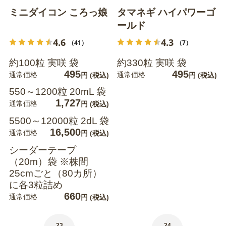
ミニダイコン ころっ娘
タマネギ ハイパワーゴ
ールド
4.6
4.3
（41）
（7）
約100粒 実咲 袋
約330粒 実咲 袋
495
495
通常価格
通常価格
円
(税込)
円
(税込)
550～1200粒 20mL 袋
1,727
通常価格
円
(税込)
5500～12000粒 2dL 袋
16,500
通常価格
円
(税込)
シーダーテープ
（20m）袋 ※株間
25cmごと（80カ所）
に各3粒詰め
660
通常価格
円
(税込)
23
24