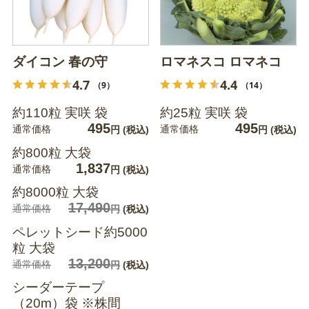
ダイコン 春の守
ロマネスコ ロマネコ
4.7
4.4
（9）
（14）
約110粒 実咲 袋
約25粒 実咲 袋
495
495
通常価格
通常価格
円
(税込)
円
(税込)
約800粒 大袋
1,837
通常価格
円
(税込)
約8000粒 大袋
17,490
通常価格
円
(税込)
ペレットシード約5000
粒 大袋
13,200
通常価格
円
(税込)
シーダーテープ
（20m）袋 ※株間