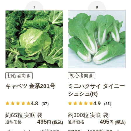
7
8
初心者向き
初心者向き
キャベツ 金系201号
ミニハクサイ タイニー
シュシュ(R)
4.8
4.9
（37）
（35）
約65粒 実咲 袋
約300粒 実咲 袋
495
495
通常価格
通常価格
円
(税込)
円
(税込)