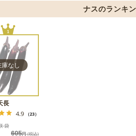
ナスのランキ
1
天長
4.9
（23）
咲 袋
605
円
(税込)