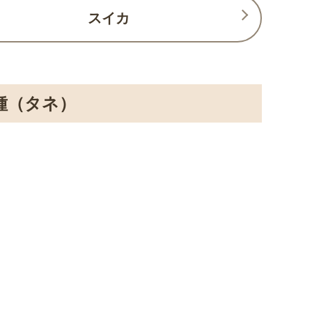
スイカ
種（タネ）