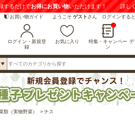
録するだけで
お得にお買い物
いただけます！
詳し
お買い物ガイド
ようこそ
ゲスト
さん ログインする
ログイン・新規登
お気に入り
特集・キャンペー
デ
録
ン
菜類（実物野菜）
>
ナス