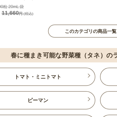
00粒 20mL 袋
11,660
円
(税込)
このカテゴリの商品一覧
春に種まき可能な野菜種（タネ）の
トマト・ミニトマト
ピーマン