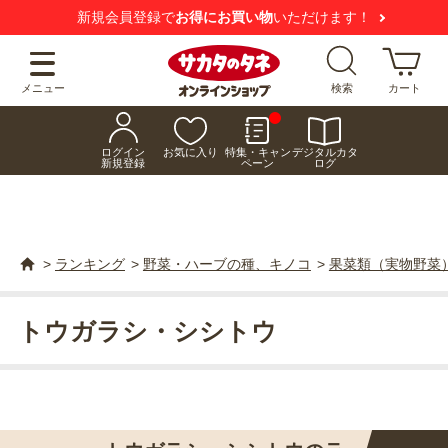
新規会員登録で
お得にお買い物
いただけます！
メニュー
検索
カート
ログイン
お気に入り
特集・キャン
デジタルカタ
新規登録
ペーン
ログ
>
ランキング
>
野菜・ハーブの種、キノコ
>
果菜類（実物野菜
トウガラシ・シシトウ