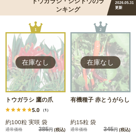
トウガラシ・シシトウのラ
2026.05.31
更新
ンキング
1
2
トウガラシ 鷹の爪
有機種子 赤とうがらし
5.0
（1）
約100粒 実咲 袋
約15粒 袋
385
345
通常価格
通常価格
円
(税込)
円
(税込)