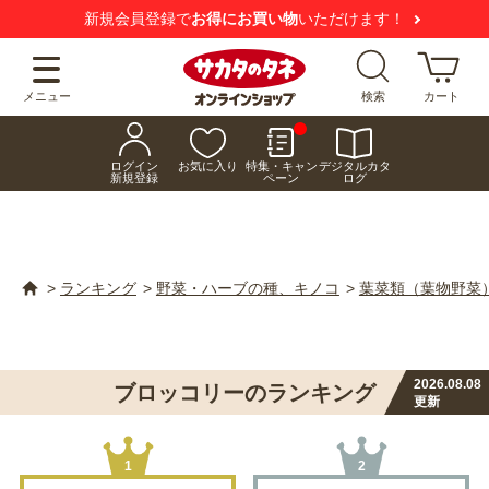
新規会員登録で
お得にお買い物
いただけます！
メニュー
検索
カート
ログイン
お気に入り
特集・キャン
デジタルカタ
新規登録
ペーン
ログ
>
ランキング
>
野菜・ハーブの種、キノコ
>
葉菜類（葉物野菜
2026.08.08
ブロッコリーのランキング
更新
1
2