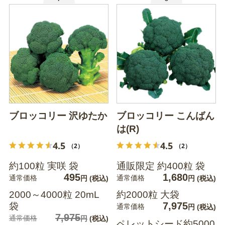
ブロッコリー 沢ゆたか
ブロッコリー こんばん
は(R)
4.5
4.5
（2）
（2）
約100粒 実咲 袋
通販限定 約400粒 袋
495
1,680
通常価格
通常価格
円
(税込)
円
(税込)
2000～4000粒 20mL
約2000粒 大袋
7,975
袋
通常価格
円
(税込)
7,975
通常価格
円
(税込)
ペレットシード約5000