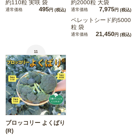
約110粒 実咲 袋
約2000粒 大袋
495
7,975
通常価格
通常価格
円
(税込)
円
(税込)
ペレットシード約5000
粒 袋
21,450
通常価格
円
(税込)
11
ブロッコリー よくばり
(R)