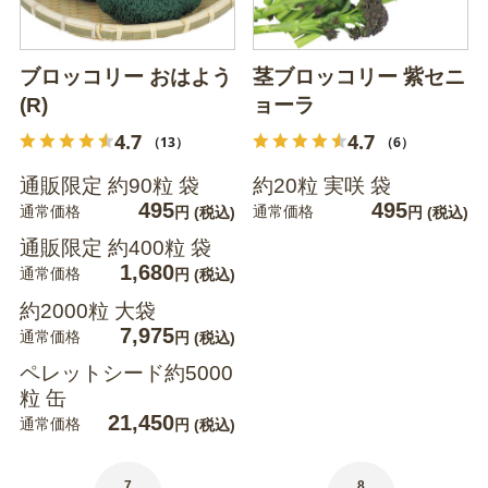
ブロッコリー おはよう
茎ブロッコリー 紫セニ
(R)
ョーラ
4.7
4.7
（13）
（6）
通販限定 約90粒 袋
約20粒 実咲 袋
495
495
通常価格
通常価格
円
(税込)
円
(税込)
通販限定 約400粒 袋
1,680
通常価格
円
(税込)
約2000粒 大袋
7,975
通常価格
円
(税込)
ペレットシード約5000
粒 缶
21,450
通常価格
円
(税込)
7
8