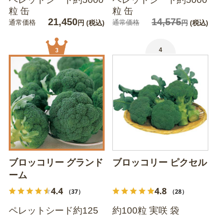
粒 缶
粒 缶
21,450
14,575
通常価格
通常価格
円
(税込)
円
(税込)
4
3
ブロッコリー グランド
ブロッコリー ピクセル
ーム
4.4
4.8
（37）
（28）
ペレットシード約125
約100粒 実咲 袋