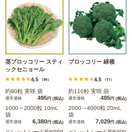
茎ブロッコリー スティ
ブロッコリー 緑嶺
ックセニョール
4.5
4.5
（56）
（11）
約80粒 実咲 袋
約110粒 実咲 袋
495
495
通常価格
通常価格
円
(税込)
円
(税込)
1000～2000粒 10mL
2000～4000粒 20mL
袋
袋
6,380
7,029
通常価格
通常価格
円
(税込)
円
(税込)
ペレットシード約5000
ペレットシード約5000