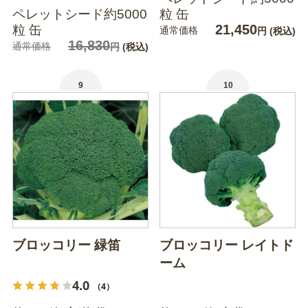
ペレットシード約5000
粒 缶
21,450
粒 缶
通常価格
円
(税込)
16,830
通常価格
円
(税込)
9
10
ブロッコリー 緑笛
ブロッコリー レイトド
ーム
4.0
（4）