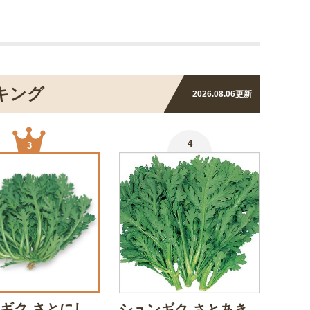
キング
2026.08.06
更新
4
3
ギク さとにし
シュンギク さとあき