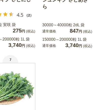
ら
4.5
（2）
粒 実咲 袋
30000～40000粒 2dL 袋
275
847
通常価格
円
(税込)
円
(税込)
～200000粒 1L 袋
150000～200000粒 1L 袋
3,740
3,740
通常価格
円
(税込)
円
(税込)
7