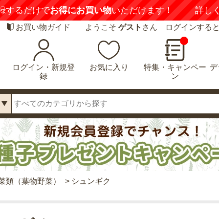
録するだけで
お得にお買い物
いただけます！
詳し
お買い物ガイド
ようこそ
ゲスト
さん ログインする
ログイン・新規登
お気に入り
特集・キャンペー
デ
録
ン
菜類（葉物野菜）
>
シュンギク