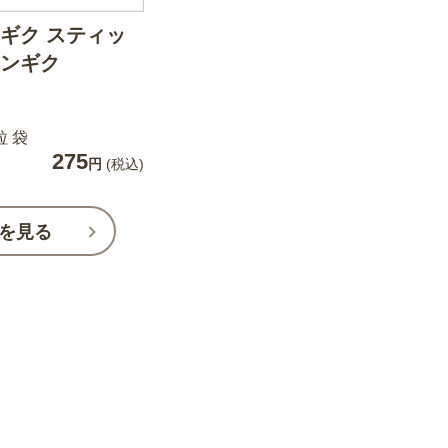
ギク スティッ
ンギク
粒 袋
275
円
(税込)
を見る