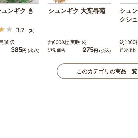
ュンギク き
シュンギク 大葉春菊
シュン
クシュ
3.7
（3）
 実咲 袋
約6000粒 実咲 袋
約1800
385
275
通常価格
通常価格
円
(税込)
円
(税込)
このカテゴリの商品一覧