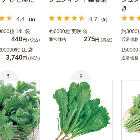
き
4.4
4.7
（5）
（9）
0000粒 1dL 袋
約6000粒 実咲 袋
約3000
440
275
通常価格
通常価格
円
(税込)
円
(税込)
200000粒 1L 袋
150000
3,740
通常価格
円
(税込)
5
6