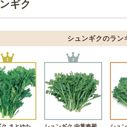
ンギク
シュンギクのラン
1
2
ク さとゆた
シュンギク 中葉春菊
シュン