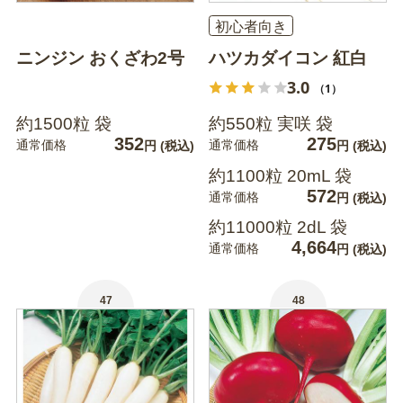
初心者向き
ニンジン おくざわ2号
ハツカダイコン 紅白
3.0
（1）
約1500粒 袋
約550粒 実咲 袋
352
275
通常価格
通常価格
円
(税込)
円
(税込)
約1100粒 20mL 袋
572
通常価格
円
(税込)
約11000粒 2dL 袋
4,664
通常価格
円
(税込)
47
48