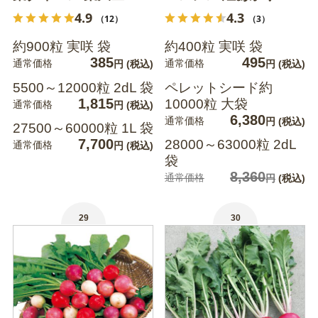
4.9
4.3
（12）
（3）
約900粒 実咲 袋
約400粒 実咲 袋
385
495
通常価格
通常価格
円
(税込)
円
(税込)
5500～12000粒 2dL 袋
ペレットシード約
1,815
10000粒 大袋
通常価格
円
(税込)
6,380
通常価格
円
(税込)
27500～60000粒 1L 袋
7,700
28000～63000粒 2dL
通常価格
円
(税込)
袋
8,360
通常価格
円
(税込)
29
30