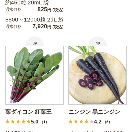
約450粒 20mL 袋
825
通常価格
円
(税込)
5500～12000粒 2dL 袋
7,920
通常価格
円
(税込)
39
40
葉ダイコン 紅葉王
ニンジン 黒ニンジン
5.0
4.2
（1）
（6）