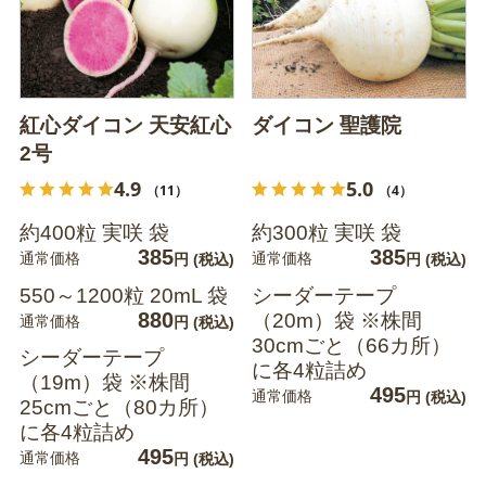
紅心ダイコン 天安紅心
ダイコン 聖護院
2号
4.9
5.0
（11）
（4）
約400粒 実咲 袋
約300粒 実咲 袋
385
385
通常価格
通常価格
円
(税込)
円
(税込)
550～1200粒 20mL 袋
シーダーテープ
880
（20m）袋 ※株間
通常価格
円
(税込)
30cmごと（66カ所）
シーダーテープ
に各4粒詰め
（19m）袋 ※株間
495
通常価格
円
(税込)
25cmごと（80カ所）
に各4粒詰め
495
通常価格
円
(税込)