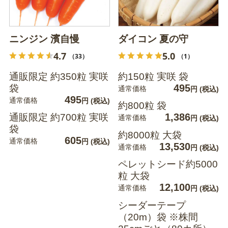
ニンジン 濱自慢
ダイコン 夏の守
4.7
5.0
（33）
（1）
通販限定 約350粒 実咲
約150粒 実咲 袋
495
袋
通常価格
円
(税込)
495
通常価格
円
(税込)
約800粒 袋
1,386
通販限定 約700粒 実咲
通常価格
円
(税込)
袋
約8000粒 大袋
605
通常価格
円
(税込)
13,530
通常価格
円
(税込)
ペレットシード約5000
粒 大袋
12,100
通常価格
円
(税込)
シーダーテープ
（20m）袋 ※株間