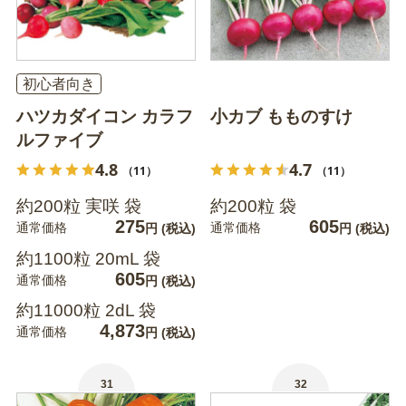
初心者向き
ハツカダイコン カラフ
小カブ もものすけ
ルファイブ
4.8
4.7
（11）
（11）
約200粒 実咲 袋
約200粒 袋
275
605
通常価格
通常価格
円
(税込)
円
(税込)
約1100粒 20mL 袋
605
通常価格
円
(税込)
約11000粒 2dL 袋
4,873
通常価格
円
(税込)
31
32