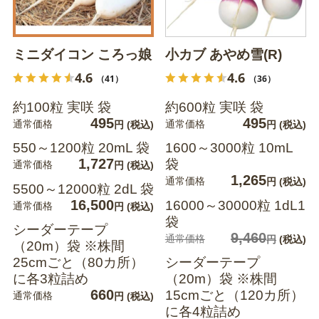
ミニダイコン ころっ娘
小カブ あやめ雪(R)
4.6
4.6
（41）
（36）
約100粒 実咲 袋
約600粒 実咲 袋
495
495
通常価格
通常価格
円
(税込)
円
(税込)
550～1200粒 20mL 袋
1600～3000粒 10mL
1,727
袋
通常価格
円
(税込)
1,265
通常価格
円
(税込)
5500～12000粒 2dL 袋
16,500
16000～30000粒 1dL1
通常価格
円
(税込)
袋
シーダーテープ
9,460
通常価格
円
(税込)
（20m）袋 ※株間
25cmごと（80カ所）
シーダーテープ
に各3粒詰め
（20m）袋 ※株間
660
15cmごと（120カ所）
通常価格
円
(税込)
に各4粒詰め