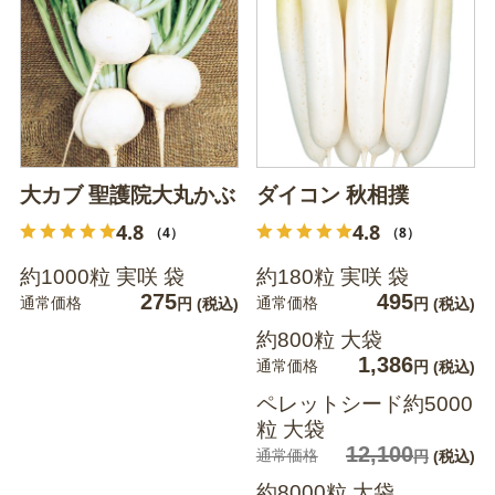
大カブ 聖護院大丸かぶ
ダイコン 秋相撲
4.8
4.8
（4）
（8）
約1000粒 実咲 袋
約180粒 実咲 袋
275
495
通常価格
通常価格
円
(税込)
円
(税込)
約800粒 大袋
1,386
通常価格
円
(税込)
ペレットシード約5000
粒 大袋
12,100
通常価格
円
(税込)
約8000粒 大袋