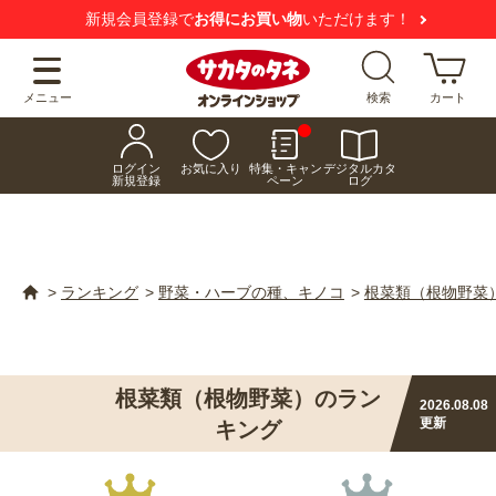
【注意喚起】
悪質な偽サイトにご注意ください
メニュー
検索
カート
ログイン
お気に入り
特集・キャン
デジタルカタ
新規登録
ペーン
ログ
>
ランキング
>
野菜・ハーブの種、キノコ
>
根菜類（根物野菜
根菜類（根物野菜）のラン
2026.08.08
更新
キング