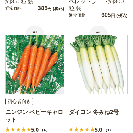
約350粒 袋
ペレットシード約300
385
粒 袋
通常価格
円
(税込)
605
通常価格
円
(税込)
41
42
初心者向き
ニンジン ベビーキャロ
ダイコン 冬みね2号
ット
5.0
5.0
（4）
（1）