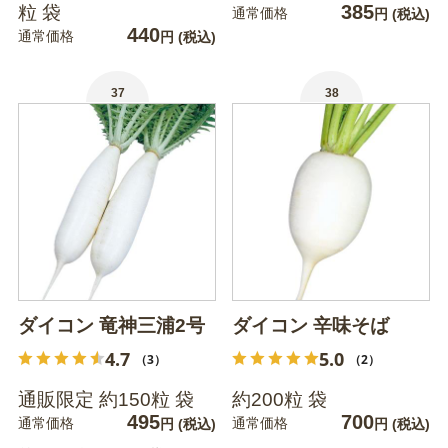
385
粒 袋
通常価格
円
(税込)
440
通常価格
円
(税込)
37
38
ダイコン 竜神三浦2号
ダイコン 辛味そば
4.7
5.0
（3）
（2）
通販限定 約150粒 袋
約200粒 袋
495
700
通常価格
通常価格
円
(税込)
円
(税込)