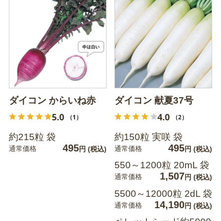
ダイコン からいね赤
ダイコン 献夏37号
5.0
4.0
（1）
（2）
約215粒 袋
約150粒 実咲 袋
495
495
通常価格
通常価格
円
(税込)
円
(税込)
550～1200粒 20mL 袋
1,507
通常価格
円
(税込)
5500～12000粒 2dL 袋
14,190
通常価格
円
(税込)