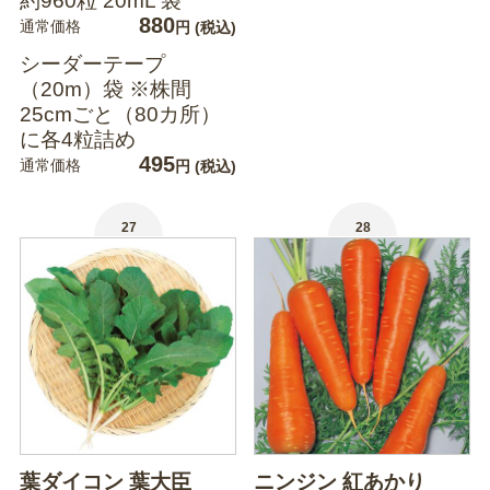
約960粒 20mL 袋
880
通常価格
円
(税込)
シーダーテープ
（20m）袋 ※株間
25cmごと（80カ所）
に各4粒詰め
495
通常価格
円
(税込)
27
28
葉ダイコン 葉大臣
ニンジン 紅あかり