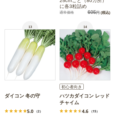
25cmごと（80カ所）
に各3粒詰め
605
通常価格
円
(税込)
13
14
初心者向き
ダイコン 冬の守
ハツカダイコン レッド
チャイム
5.0
4.6
（2）
（15）