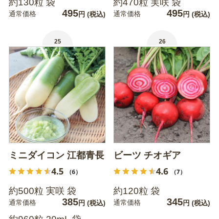
約130粒 袋
約470粒 実咲 袋
495
495
通常価格
通常価格
円
(税込)
円
(税込)
25
26
ミニダイコン 江都青長
ビーツ チオギア
4.5
4.6
（6）
（7）
約500粒 実咲 袋
約120粒 袋
385
345
通常価格
通常価格
円
(税込)
円
(税込)