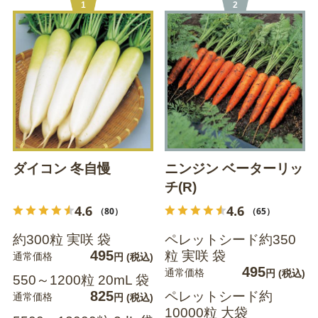
1
2
ダイコン 冬自慢
ニンジン ベーターリッ
チ(R)
4.6
4.6
（80）
（65）
約300粒 実咲 袋
ペレットシード約350
495
粒 実咲 袋
通常価格
円
(税込)
495
通常価格
円
(税込)
550～1200粒 20mL 袋
825
ペレットシード約
通常価格
円
(税込)
10000粒 大袋