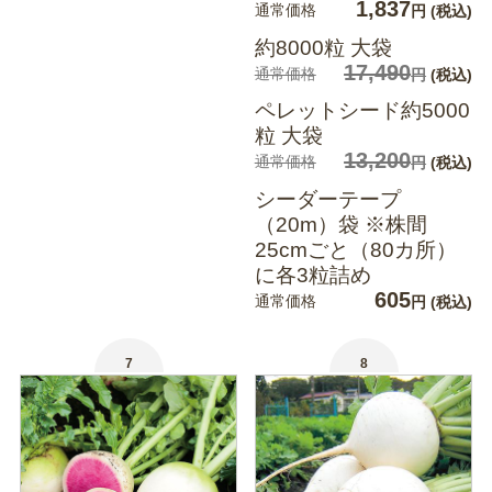
1,837
通常価格
円
(税込)
約8000粒 大袋
17,490
通常価格
円
(税込)
ペレットシード約5000
粒 大袋
13,200
通常価格
円
(税込)
シーダーテープ
（20m）袋 ※株間
25cmごと（80カ所）
に各3粒詰め
605
通常価格
円
(税込)
7
8