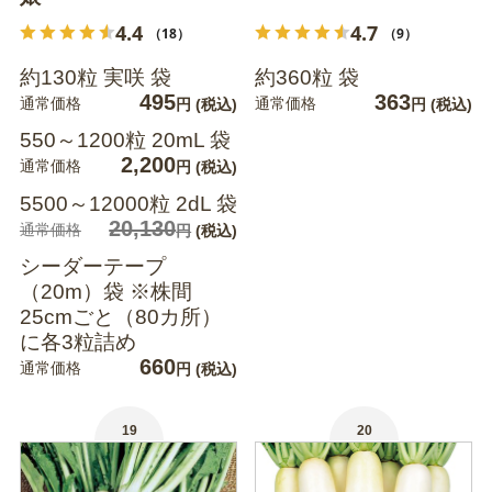
4.4
4.7
（18）
（9）
約130粒 実咲 袋
約360粒 袋
495
363
通常価格
通常価格
円
(税込)
円
(税込)
550～1200粒 20mL 袋
2,200
通常価格
円
(税込)
5500～12000粒 2dL 袋
20,130
通常価格
円
(税込)
シーダーテープ
（20m）袋 ※株間
25cmごと（80カ所）
に各3粒詰め
660
通常価格
円
(税込)
19
20