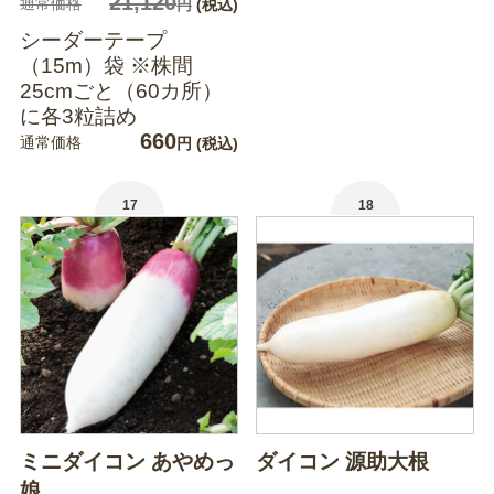
21,120
通常価格
円
(税込)
シーダーテープ
（15m）袋 ※株間
25cmごと（60カ所）
に各3粒詰め
660
通常価格
円
(税込)
17
18
ミニダイコン あやめっ
ダイコン 源助大根
娘