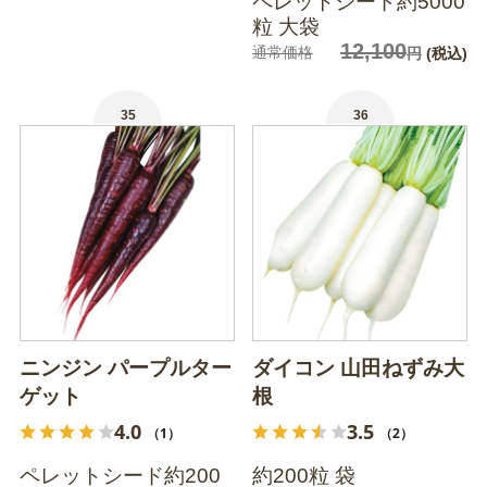
ペレットシード約5000
粒 大袋
12,100
通常価格
円
(税込)
35
36
ニンジン パープルター
ダイコン 山田ねずみ大
ゲット
根
4.0
3.5
（1）
（2）
ペレットシード約200
約200粒 袋