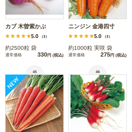
カブ 木曽紫かぶ
ニンジン 金港四寸
5.0
5.0
（3）
（3）
約2500粒 袋
約1000粒 実咲 袋
330
275
通常価格
通常価格
円
(税込)
円
(税込)
45
46