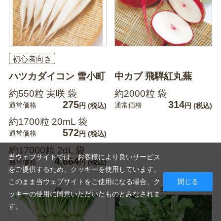
初心者向き
ハツカダイコン 雪小町
中カブ 飛騨紅丸蕪
約550粒 実咲 袋
約2000粒 袋
275
314
通常価格
通常価格
円
(税込)
円
(税込)
約1700粒 20mL 袋
572
通常価格
円
(税込)
約17000粒 2dL 袋
当ウェブサイトでは、お客様により良いサービス
4,664
通常価格
円
(税込)
をご提供するため、クッキーを使用しています。
このまま当ウェブサイトをご使用になる場合、ク
閉じる
49
50
ッキーの使用に同意いただいたものとみなされま
す。