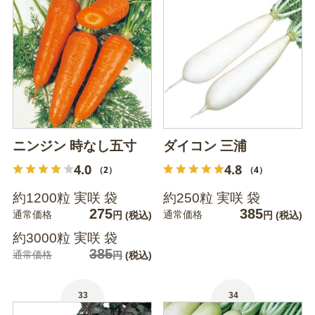
ニンジン 時なし五寸
ダイコン 三浦
4.0
4.8
（2）
（4）
約1200粒 実咲 袋
約250粒 実咲 袋
275
385
通常価格
通常価格
円
(税込)
円
(税込)
約3000粒 実咲 袋
385
通常価格
円
(税込)
33
34