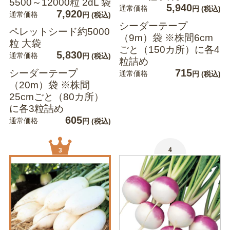
5500～12000粒 2dL 袋
5,940
通常価格
円
(税込)
7,920
通常価格
円
(税込)
シーダーテープ
ペレットシード約5000
（9m）袋 ※株間6cm
粒 大袋
ごと（150カ所）に各4
5,830
通常価格
円
(税込)
粒詰め
715
シーダーテープ
通常価格
円
(税込)
（20m）袋 ※株間
25cmごと（80カ所）
に各3粒詰め
605
通常価格
円
(税込)
4
3