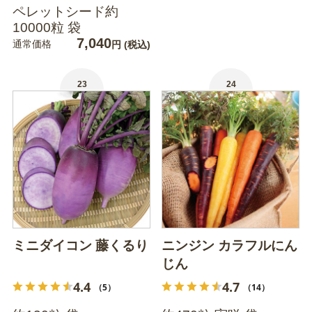
ペレットシード約
10000粒 袋
7,040
通常価格
円
(税込)
23
24
ミニダイコン 藤くるり
ニンジン カラフルにん
じん
4.4
4.7
（5）
（14）