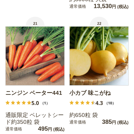
13,530
通常価格
円
(税込)
21
22
ニンジン ベーター441
小カブ 味こがね
5.0
4.3
（1）
（10）
通販限定 ペレットシー
約650粒 袋
385
ド約350粒 袋
通常価格
円
(税込)
495
通常価格
円
(税込)