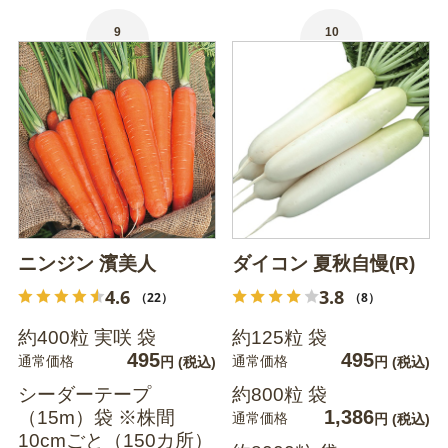
9
10
ニンジン 濱美人
ダイコン 夏秋自慢(R)
4.6
3.8
（22）
（8）
約400粒 実咲 袋
約125粒 袋
495
495
通常価格
通常価格
円
(税込)
円
(税込)
シーダーテープ
約800粒 袋
1,386
（15m）袋 ※株間
通常価格
円
(税込)
10cmごと（150カ所）