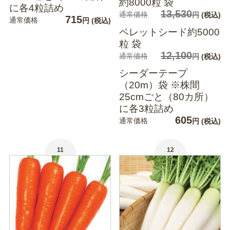
約8000粒 袋
に各4粒詰め
13,530
通常価格
円
(税込)
715
通常価格
円
(税込)
ペレットシード約5000
粒 袋
12,100
通常価格
円
(税込)
シーダーテープ
（20m）袋 ※株間
25cmごと（80カ所）
に各3粒詰め
605
通常価格
円
(税込)
11
12