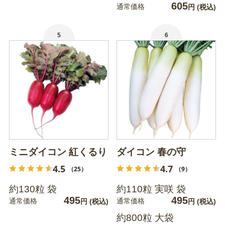
605
通常価格
円
(税込)
5
6
ミニダイコン 紅くるり
ダイコン 春の守
4.5
4.7
（25）
（9）
約130粒 袋
約110粒 実咲 袋
495
495
通常価格
通常価格
円
(税込)
円
(税込)
約800粒 大袋