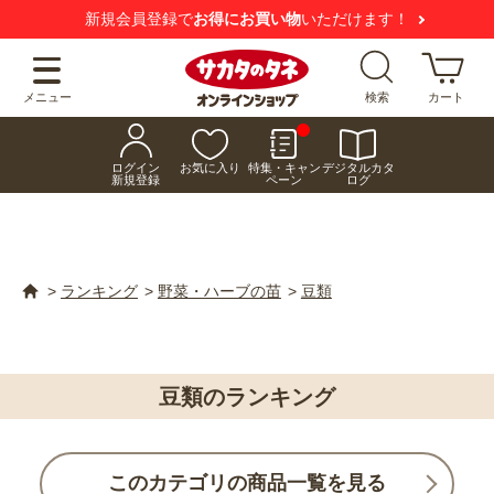
新規会員登録で
お得にお買い物
いただけます！
メニュー
検索
カート
ログイン
お気に入り
特集・キャン
デジタルカタ
新規登録
ペーン
ログ
>
ランキング
>
野菜・ハーブの苗
>
豆類
豆類のランキング
このカテゴリの商品一覧を見る